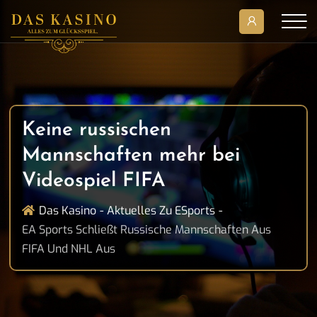
Keine russischen
Mannschaften mehr bei
Videospiel FIFA
Das Kasino
Aktuelles Zu ESports
EA Sports Schließt Russische Mannschaften Aus
FIFA Und NHL Aus