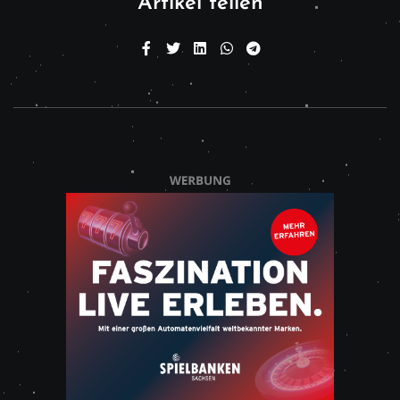
Artikel teilen