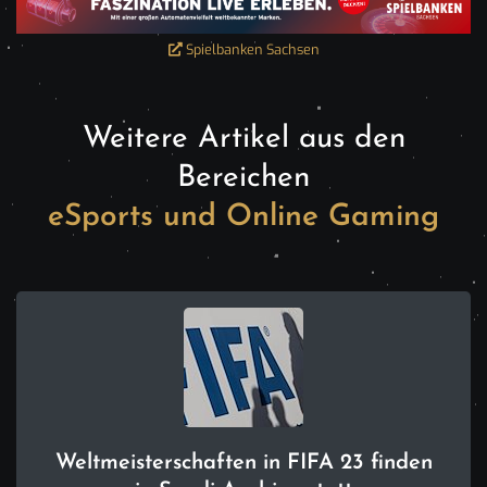
Spielbanken Sachsen
Weitere Artikel aus den
Bereichen
eSports und Online Gaming
Weltmeisterschaften in FIFA 23 finden