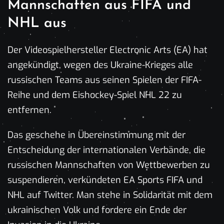
Mannschaften aus FIFA und
NHL aus
Der Videospielhersteller Electronic Arts (EA) hat
angekündigt, wegen des Ukraine-Krieges alle
russischen Teams aus seinen Spielen der FIFA-
Reihe und dem Eishockey-Spiel NHL 22 zu
entfernen.
Das geschehe in Übereinstimmung mit der
Entscheidung der internationalen Verbände, die
russischen Mannschaften von Wettbewerben zu
suspendieren, verkündeten EA Sports FIFA und
NHL auf Twitter. Man stehe in Solidarität mit dem
ukrainischen Volk und fordere ein Ende der