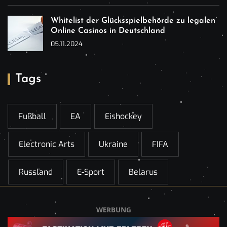
Whitelist der Glücksspielbehörde zu legalen
Online Casinos in Deutschland
05.11.2024
Tags
Fußball
EA
Eishockey
Electronic Arts
Ukraine
FIFA
Russland
E-Sport
Belarus