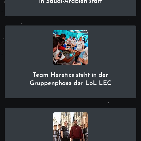
in Saudi-Arabien statt
Team Heretics steht in der
Gruppenphase der LoL LEC