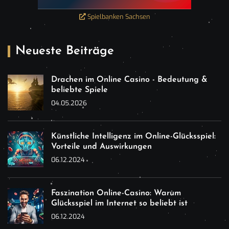
Spielbanken Sachsen
Neueste Beiträge
Drachen im Online Casino - Bedeutung &
beliebte Spiele
04.05.2026
Künstliche Intelligenz im Online-Glücksspiel:
Vorteile und Auswirkungen
06.12.2024
Faszination Online-Casino: Warum
Glücksspiel im Internet so beliebt ist
06.12.2024