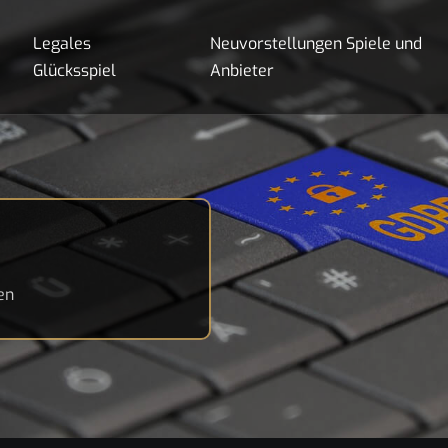
Legales
Neuvorstellungen Spiele und
Glücksspiel
Anbieter
en