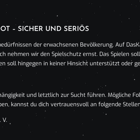
OT – SICHER UND SERIÖS
lbedürfnissen der erwachsenen Bevölkerung. Auf DasKa
noch nehmen wir den Spielschutz ernst. Das Spielen s
len soll hingegen in keiner Hinsicht unterstützt oder g
ngigkeit und letztlich zur Sucht führen. Mögliche Fol
haben, kannst du dich vertrauensvoll an folgende Stell
 V.