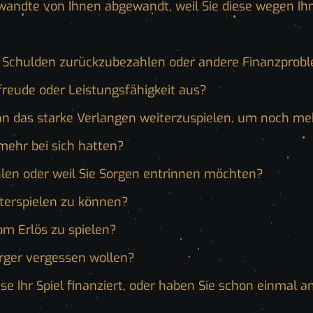
andte von Ihnen abgewandt, weil Sie diese wegen Ihr
 Schulden zurückzubezahlen oder andere Finanzprob
sfreude oder Leistungsfähigkeit aus?
n das starke Verlangen weiterzuspielen, um noch m
 mehr bei sich hatten?
fühlen oder weil Sie Sorgen entrinnen möchten?
terspielen zu können?
m Erlös zu spielen?
rger vergessen wollen?
e Ihr Spiel finanziert, oder haben Sie schon einmal a