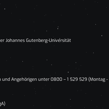
r Johannes Gutenberg-Universität
und Angehörigen unter 0800 – 1 529 529 (Montag - Fr
gA)