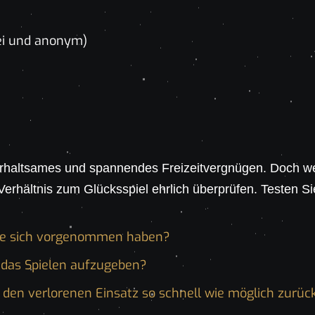
ei und anonym)
terhaltsames und spannendes Freizeitvergnügen. Doch w
rhältnis zum Glücksspiel ehrlich überprüfen. Testen Sie
s Sie sich vorgenommen haben?
 das Spielen aufzugeben?
 den verlorenen Einsatz so schnell wie möglich zurü