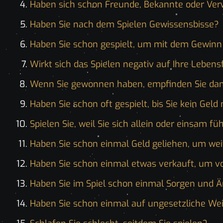
Haben sich schon Freunde, Bekannte oder Verw
Haben Sie nach dem Spielen Gewissensbisse?
Haben Sie schon gespielt, um mit dem Gewinn
Wirkt sich das Spielen negativ auf Ihre Leben
Wenn Sie gewonnen haben, empfinden Sie dan
Haben Sie schon oft gespielt, bis Sie kein Geld
Spielen Sie, weil Sie sich allein oder einsam 
Haben Sie schon einmal Geld geliehen, um wei
Haben Sie schon einmal etwas verkauft, um vo
Haben Sie im Spiel schon einmal Sorgen und Ä
Haben Sie schon einmal auf ungesetzliche Weis