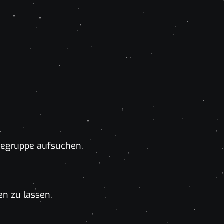
ilfegruppe aufsuchen.
ren zu lassen.