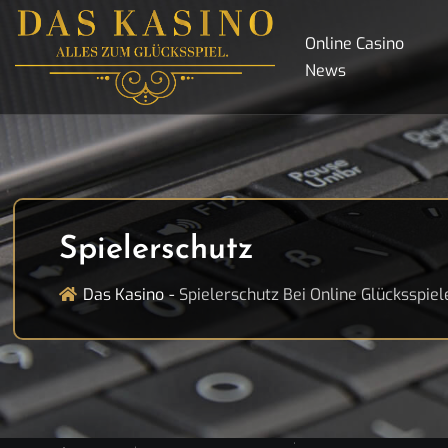
Online Casino
News
Spielerschutz
Das Kasino
Spielerschutz Bei Online Glücksspiel