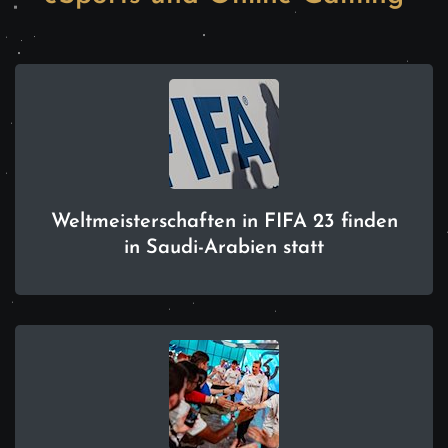
Weltmeisterschaften in FIFA 23 finden
in Saudi-Arabien statt