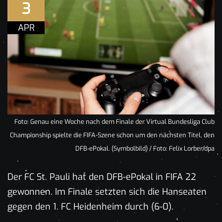
3
APR
Foto: Genau eine Woche nach dem Finale der Virtual Bundesliga Club
Championship spielte die FIFA-Szene schon um den nächsten Titel, den
DFB-ePokal. (Symbolbild) / Foto: Felix Lorber/dpa
Der FC St. Pauli hat den DFB-ePokal in FIFA 22
gewonnen. Im Finale setzten sich die Hanseaten
gegen den 1. FC Heidenheim durch (6-0).