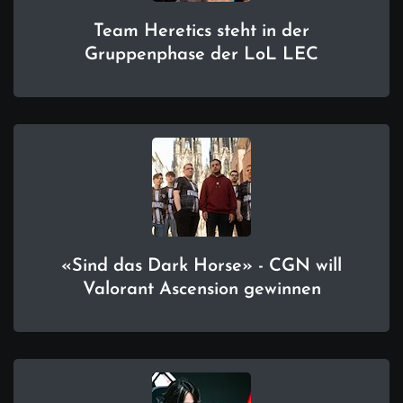
Team Heretics steht in der
Gruppenphase der LoL LEC
«Sind das Dark Horse» - CGN will
Valorant Ascension gewinnen