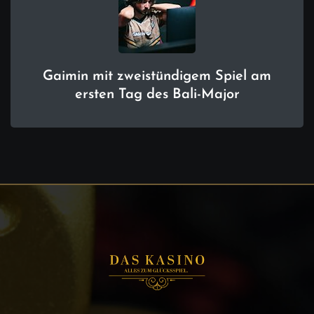
Gaimin mit zweistündigem Spiel am
ersten Tag des Bali-Major