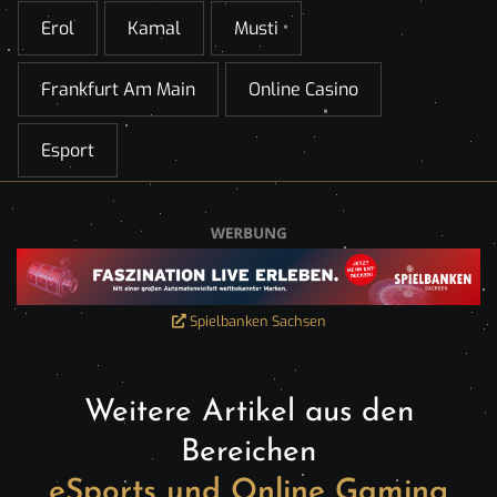
Erol
Kamal
Musti
Frankfurt Am Main
Online Casino
Esport
Spielbanken Sachsen
Weitere Artikel aus den
Bereichen
eSports und Online Gaming