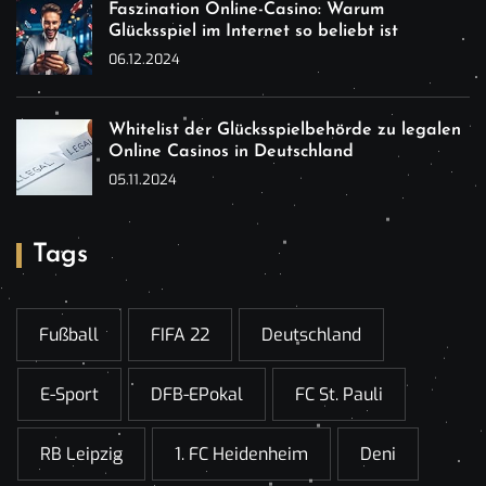
Faszination Online-Casino: Warum
Glücksspiel im Internet so beliebt ist
06.12.2024
Whitelist der Glücksspielbehörde zu legalen
Online Casinos in Deutschland
05.11.2024
Tags
Fußball
FIFA 22
Deutschland
E-Sport
DFB-EPokal
FC St. Pauli
RB Leipzig
1. FC Heidenheim
Deni