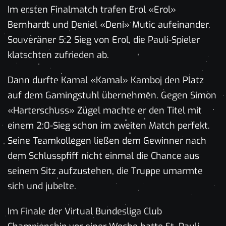
Im ersten Finalmatch trafen Erol «Erol»
Bernhardt und Deniel «Deni» Mutic aufeinander.
Souveräner 5:2 Sieg von Erol, die Pauli-Spieler
klatschten zufrieden ab.
Dann durfte Kamal «Kamal» Kamboj den Platz
auf dem Gamingstuhl übernehmen. Gegen Simon
«Harterschuss» Zügel machte er den Titel mit
einem 2:0-Sieg schon im zweiten Match perfekt.
Seine Teamkollegen ließen dem Gewinner nach
dem Schlusspfiff nicht einmal die Chance aus
seinem Sitz aufzustehen, die Truppe umarmte
sich und jubelte.
Im Finale der Virtual Bundesliga Club