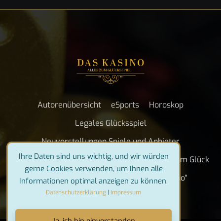
Autorenübersicht
eSports
Horoskop
Legales Glücksspiel
Neuvorstellungen Spiele und Anbieter
Ihre Daten sind uns wichtig, und wir würden
Online Casino News
Rezensionen
Wege zum Glück
gerne Cookies verwenden, um Ihnen alle
Newsletter anmelden
Über "Das Kasino"
Informationen optimal anzeigen zu können.
Datenschutzerklärung
|
Impressum