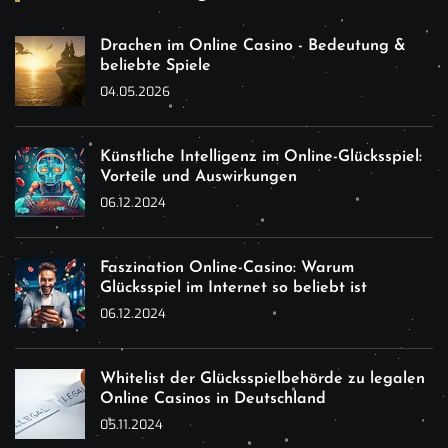
Drachen im Online Casino - Bedeutung &
beliebte Spiele
04.05.2026
Künstliche Intelligenz im Online-Glücksspiel:
Vorteile und Auswirkungen
06.12.2024
Faszination Online-Casino: Warum
Glücksspiel im Internet so beliebt ist
06.12.2024
Whitelist der Glücksspielbehörde zu legalen
Online Casinos in Deutschland
05.11.2024