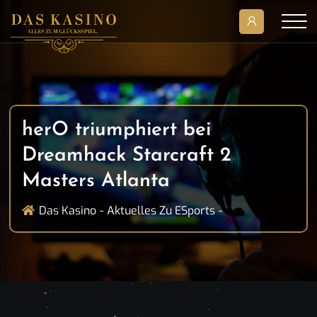
herO triumphiert bei
Dreamhack Starcraft 2
Masters Atlanta
Das Kasino
Aktuelles Zu ESports