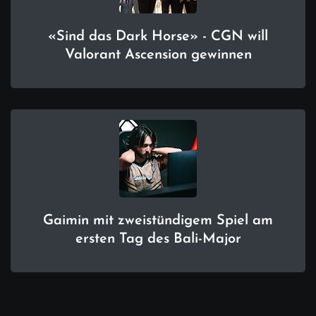
«Sind das Dark Horse» - CGN will
Valorant Ascension gewinnen
Gaimin mit zweistündigem Spiel am
ersten Tag des Bali-Major