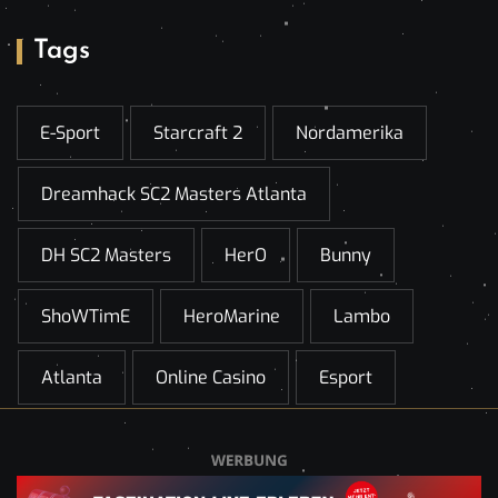
Tags
E-Sport
Starcraft 2
Nordamerika
Dreamhack SC2 Masters Atlanta
DH SC2 Masters
HerO
Bunny
ShoWTimE
HeroMarine
Lambo
Atlanta
Online Casino
Esport