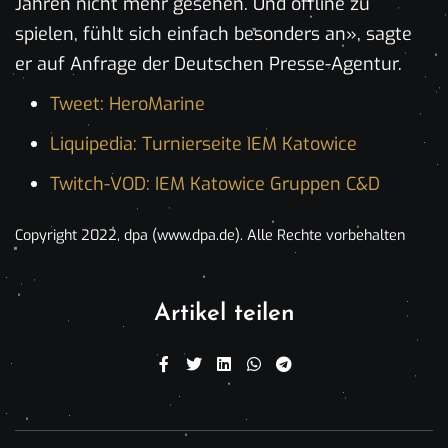
Jahren nicht mehr gesehen. Und offline zu
spielen, fühlt sich einfach besonders an», sagte
er auf Anfrage der Deutschen Presse-Agentur.
Tweet: HeroMarine
Liquipedia: Turnierseite IEM Katowice
Twitch-VOD: IEM Katowice Gruppen C&D
Copyright 2022, dpa (www.dpa.de). Alle Rechte vorbehalten
Artikel teilen