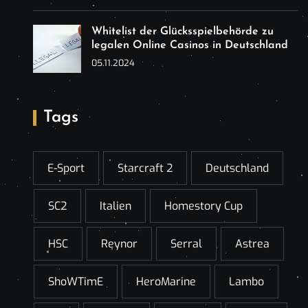
Whitelist der Glücksspielbehörde zu
legalen Online Casinos in Deutschland
05.11.2024
Tags
E-Sport
Starcraft 2
Deutschland
SC2
Italien
Homestory Cup
HSC
Reynor
Serral
Astrea
ShoWTimE
HeroMarine
Lambo