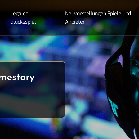
Legales
Neuvorstellungen Spiele und
Glücksspiel
Anbieter
omestory