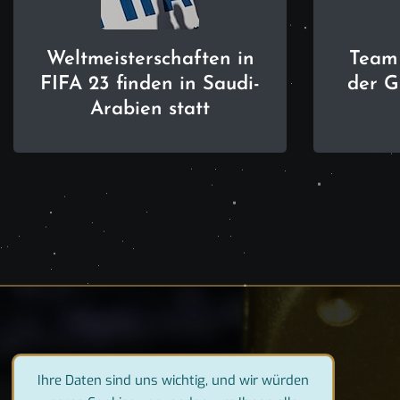
Weltmeisterschaften in
Team 
FIFA 23 finden in Saudi-
der G
Arabien statt
Ihre Daten sind uns wichtig, und wir würden