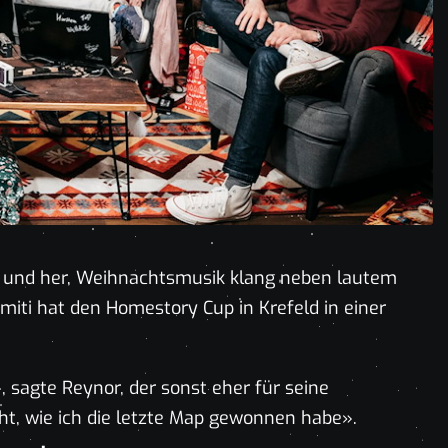
interlichen Kommentatoren-Setup beim Homestory Cups. / Foto: TakeTV/dpa
in und her, Weihnachtsmusik klang neben lautem
miti hat den Homestory Cup in Krefeld in einer
», sagte Reynor, der sonst eher für seine
cht, wie ich die letzte Map gewonnen habe».