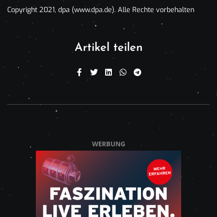
Copyright 2021, dpa (www.dpa.de). Alle Rechte vorbehalten
Artikel teilen