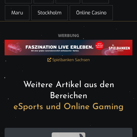
Maru
Stockholm
Online Casino
Spielbanken Sachsen
Weitere Artikel aus den
Bereichen
eSports und Online Gaming