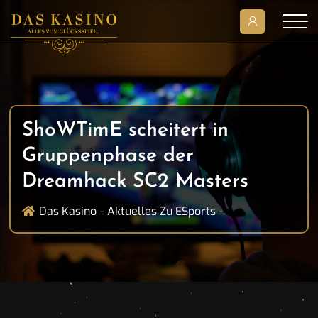
ShoWTimE scheitert in
Gruppenphase der
Dreamhack SC2 Masters
Das Kasino
Aktuelles Zu ESports