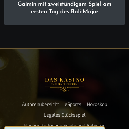
Gaimin mit zweistündigem Spiel am
ersten Tag des Bali-Major
Autorenübersicht
eSports
Horoskop
Legales Glücksspiel
Neuvorstellungen Spiele und Anbieter