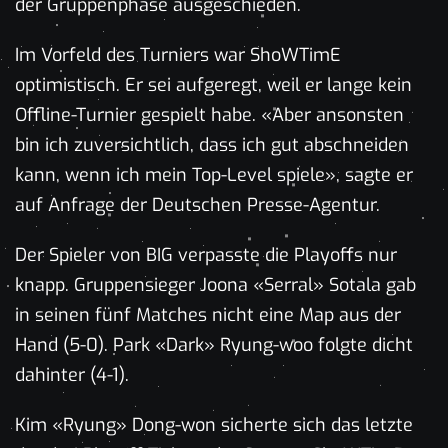
der Gruppenphase ausgeschieden.
Im Vorfeld des Turniers war ShoWTimE
optimistisch. Er sei aufgeregt, weil er lange kein
Offline-Turnier gespielt habe. «Aber ansonsten
bin ich zuversichtlich, dass ich gut abschneiden
kann, wenn ich mein Top-Level spiele», sagte er
auf Anfrage der Deutschen Presse-Agentur.
Der Spieler von BIG verpasste die Playoffs nur
knapp. Gruppensieger Joona «Serral» Sotala gab
in seinen fünf Matches nicht eine Map aus der
Hand (5-0). Park «Dark» Ryung-woo folgte dicht
dahinter (4-1).
Kim «Ryung» Dong-won sicherte sich das letzte