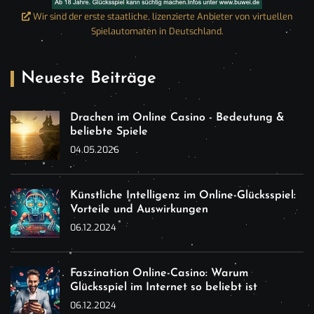
Wir sind der erste staatliche, lizenzierte Anbieter von virtuellen
Spielautomaten in Deutschland.
Neueste Beiträge
Drachen im Online Casino - Bedeutung &
beliebte Spiele
04.05.2026
Künstliche Intelligenz im Online-Glücksspiel:
Vorteile und Auswirkungen
06.12.2024
Faszination Online-Casino: Warum
Glücksspiel im Internet so beliebt ist
06.12.2024