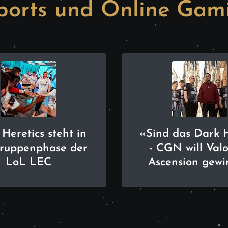
ports und Online Gam
Heretics steht in
«Sind das Dark 
ruppenphase der
- CGN will Val
LoL LEC
Ascension gew