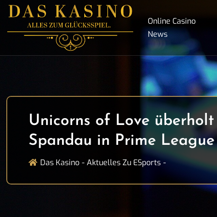
Online Casino
News
Unicorns of Love überholt
Spandau in Prime League
Das Kasino
Aktuelles Zu ESports