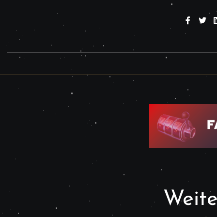
Weite