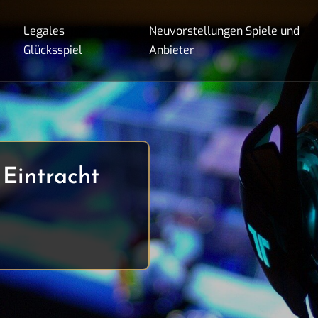
Legales
Neuvorstellungen Spiele und
Glücksspiel
Anbieter
 Eintracht