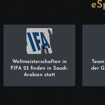
eS
Weltmeisterschaften in
Team 
FIFA 23 finden in Saudi-
der G
Arabien statt