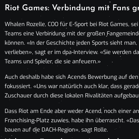
Riot Games: Verbindung mit Fans g
Whalen Rozelle, COO für E-Sport bei Riot Games, sei
Teams eine Verbindung mit der großen Fangemeind
können. «In der Geschichte jeden Sports sieht man, 
verlieben», sagt er im dpa-Interview. «Sie werden d
Teams und Spieler, die sie anfeuern.»
Auch deshalb habe sich Acends Bewerbung auf den
fokussiert. «Uns war natürlich auch klar, dass gerad
Zuschauer durch diese lokalen Rivalitäten aufgebau
Dass Riot am Ende aber weder Acend, noch einer an
Franchising-Platz zuwies, habe ihn überrascht. «Da
bauen auf die DACH-Region», sagt Rolle.