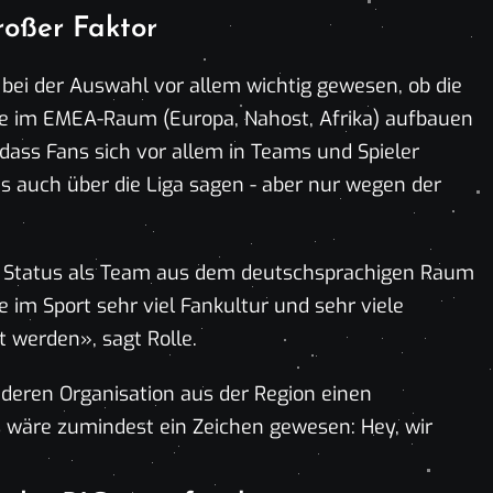
roßer Faktor
 bei der Auswahl vor allem wichtig gewesen, ob die
e im EMEA-Raum (Europa, Nahost, Afrika) aufbauen
dass Fans sich vor allem in Teams und Spieler
as auch über die Liga sagen - aber nur wegen der
 Status als Team aus dem deutschsprachigen Raum
e im Sport sehr viel Fankultur und sehr viele
t werden», sagt Rolle.
deren Organisation aus der Region einen
s wäre zumindest ein Zeichen gewesen: Hey, wir