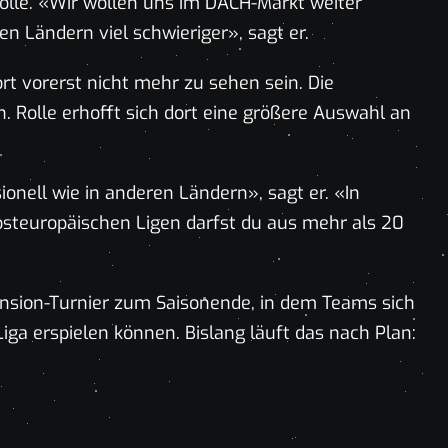
olle. «Wir wollen uns im DACH-Markt weiter
en Ländern viel schwieriger», sagt er.
t vorerst nicht mehr zu sehen sein. Die
n. Rolle erhofft sich dort eine größere Auswahl an
sionell wie in anderen Ländern», sagt er. «In
osteuropäischen Ligen darfst du aus mehr als 20
ension-Turnier zum Saisonende, in dem Teams sich
ga erspielen können. Bislang läuft das nach Plan: