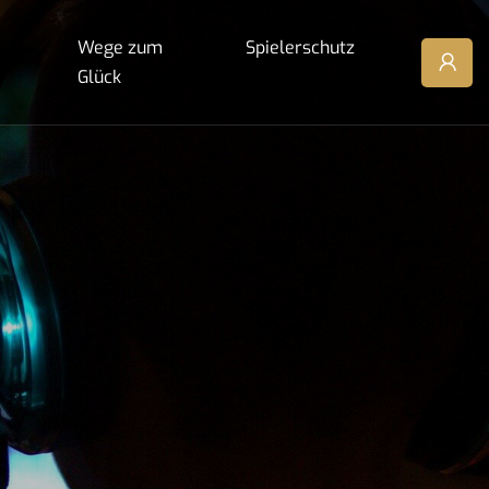
Wege zum
Spielerschutz
Glück