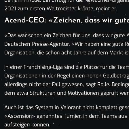
Benjamin Rolle. Ein Erfolg für die Newcomer-Organis
2021 zum ersten Weltmeister krönte, meint er.
Acend-CEO: «Zeichen, dass wir gut
«Das war schon ein Zeichen für uns, dass wir gute A
Deutschen Presse-Agentur. «Wir haben eine gute Rep
Organisation, die schon acht Jahre auf dem Markt ist
In einer Franchising-Liga sind die Plätze für die Te
Organisationen in der Regel einen hohen Geldbetrag 
allerdings nicht der Fall gewesen, sagt Rolle. Bedin
dem etwa Strukturen und Motivationen geprüft wer
Auch ist das System in Valorant nicht komplett ges
«Ascension» genanntes Turnier, in dem Teams aus de
aufsteigen können.