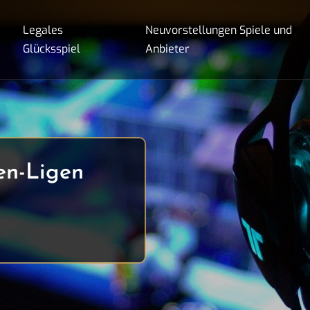
Legales
Neuvorstellungen Spiele und
Glücksspiel
Anbieter
en-Ligen