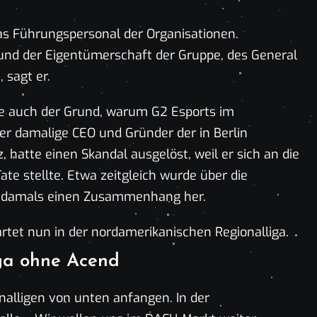
 das Führungspersonal der Organisationen.
 und der Eigentümerschaft der Gruppe, des General
 sagt er.
ge auch der Grund, warum G2 Esports im
er damalige CEO und Gründer der in Berlin
 hatte einen Skandal ausgelöst, weil er sich an die
te stellte. Etwa zeitgleich wurde über die
en damals einen Zusammenhang her.
artet nun in der nordamerikanischen Regionalliga.
ga ohne Acend
alligen von unten anfangen. In der