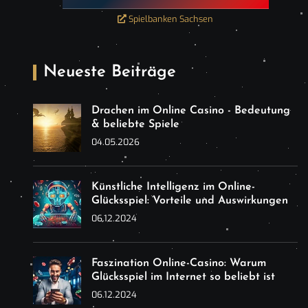
Spielbanken Sachsen
Neueste Beiträge
Drachen im Online Casino - Bedeutung
& beliebte Spiele
04.05.2026
Künstliche Intelligenz im Online-
Glücksspiel: Vorteile und Auswirkungen
06.12.2024
Faszination Online-Casino: Warum
Glücksspiel im Internet so beliebt ist
06.12.2024