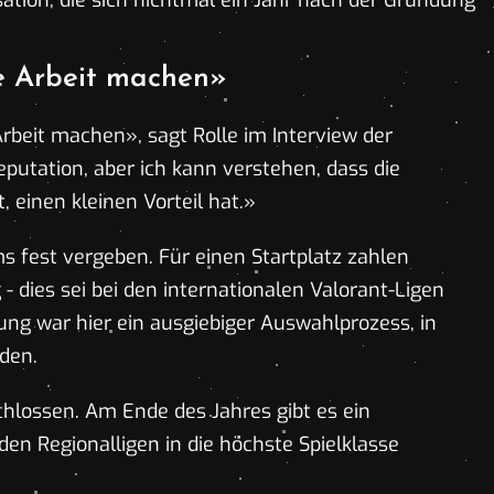
ation, die sich nichtmal ein Jahr nach der Gründung
e Arbeit machen»
rbeit machen», sagt Rolle im Interview der
utation, aber ich kann verstehen, dass die
, einen kleinen Vorteil hat.»
ams fest vergeben. Für einen Startplatz zahlen
- dies sei bei den internationalen Valorant-Ligen
gung war hier ein ausgiebiger Auswahlprozess, in
den.
chlossen. Am Ende des Jahres gibt es ein
n Regionalligen in die höchste Spielklasse