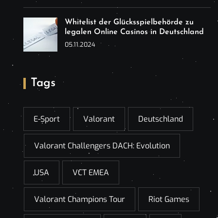
Whitelist der Glücksspielbehörde zu
legalen Online Casinos in Deutschland
05.11.2024
Tags
E-Sport
Valorant
Deutschland
Valorant Challengers DACH: Evolution
USA
VCT EMEA
Valorant Champions Tour
Riot Games