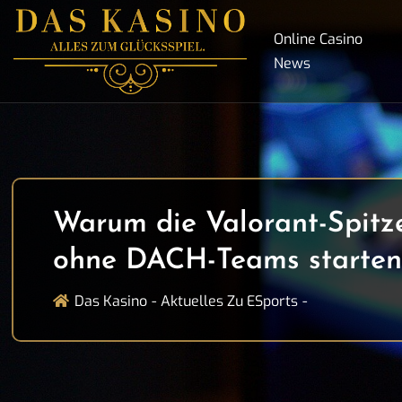
Online Casino
News
Warum die Valorant-Spitz
ohne DACH-Teams starten
Das Kasino
Aktuelles Zu ESports