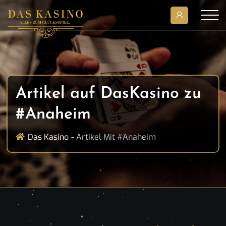
Artikel auf DasKasino zu
#Anaheim
Das Kasino
Artikel Mit #Anaheim