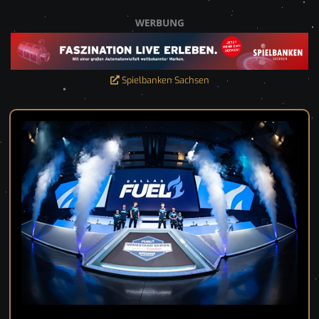
Spielbanken Sachsen