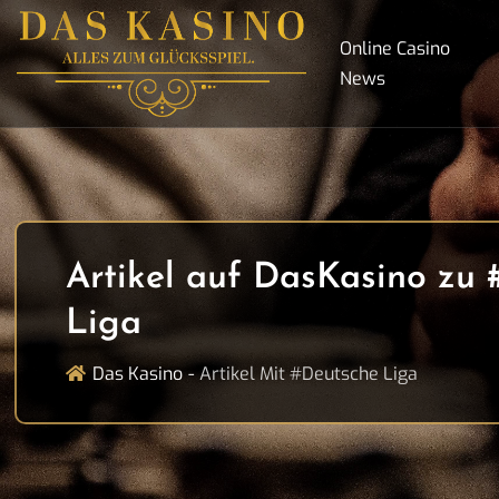
Online Casino
News
Artikel auf DasKasino zu
Liga
Das Kasino
Artikel Mit #Deutsche Liga