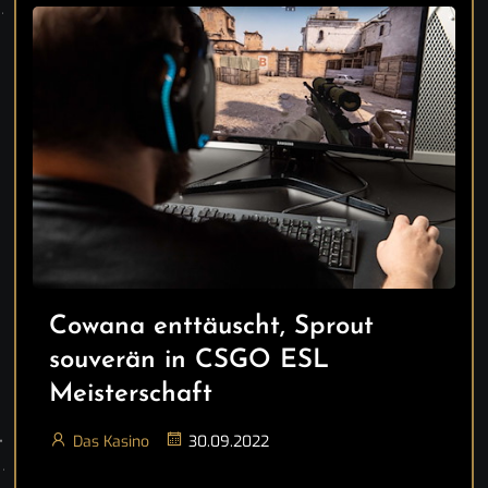
Cowana enttäuscht, Sprout
souverän in CSGO ESL
Meisterschaft
Das Kasino
30.09.2022