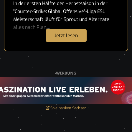
In der ersten Hälfte der Herbstsaison in der
"Counter-Strike: Global Offensive"-Liga ESL
Meisterschaft läuft für Sprout und Alternate
alles nach Plan....
Jetzt lesen
Spielbanken Sachsen