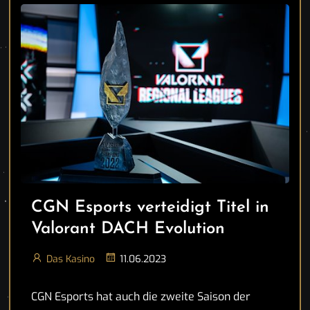
CGN Esports verteidigt Titel in
Valorant DACH Evolution
Das Kasino
11.06.2023
CGN Esports hat auch die zweite Saison der