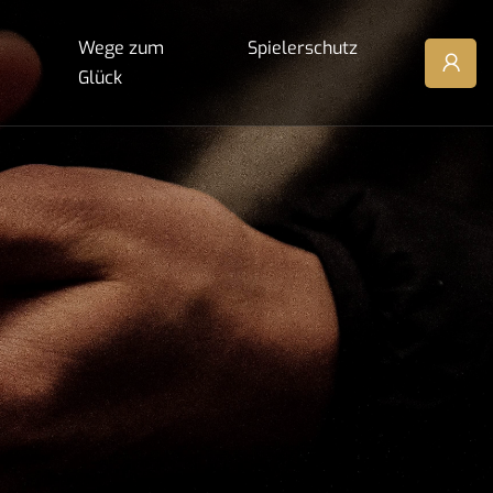
Wege zum
Spielerschutz
Glück