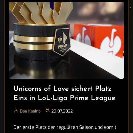
Unicorns of Love sichert Platz
Eins in LoL-Liga Prime League
Das Kasino
29.07.2022
Der erste Platz der regulären Saison und somit