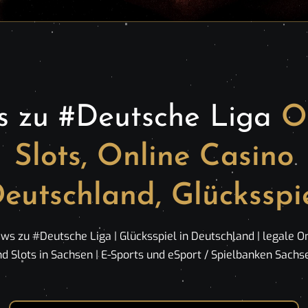
 zu #Deutsche Liga
O
Slots, Online Casino
eutschland, Glücksspi
ws zu #Deutsche Liga | Glücksspiel in Deutschland | legale O
d Slots in Sachsen | E-Sports und eSport / Spielbanken Sachs