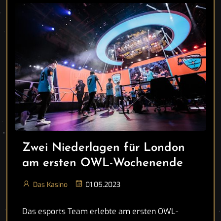
Zwei Niederlagen für London
am ersten OWL-Wochenende
Das Kasino
01.05.2023
Das esports Team erlebte am ersten OWL-