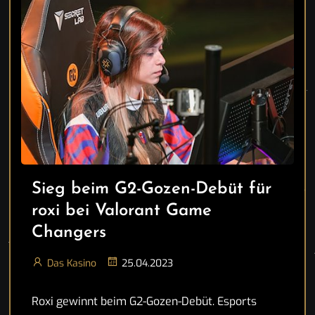
Sieg beim G2-Gozen-Debüt für
roxi bei Valorant Game
Changers
Das Kasino
25.04.2023
Roxi gewinnt beim G2-Gozen-Debüt. Esports