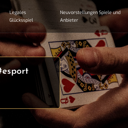
Legales
Neuvorstellungen Spiele und
Glücksspiel
Anbieter
#esport