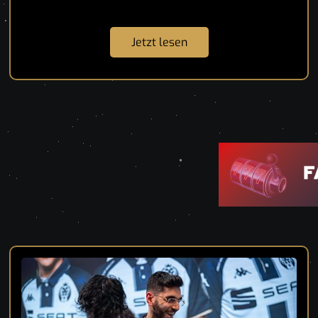
Jetzt lesen