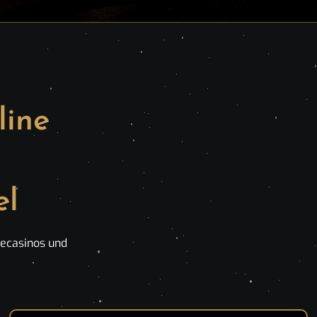
line
el
necasinos und