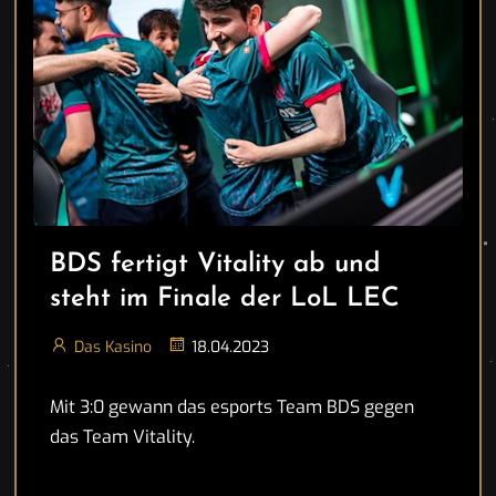
BDS fertigt Vitality ab und
steht im Finale der LoL LEC
Das Kasino
18.04.2023
Mit 3:0 gewann das esports Team BDS gegen
das Team Vitality.