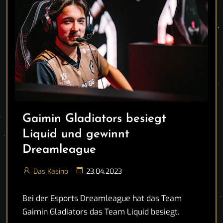
Gaimin Gladiators besiegt
Liquid und gewinnt
Dreamleague
Das Kasino
23.04.2023
Bei der Esports Dreamleague hat das Team
Gaimin Gladiators das Team Liquid besiegt.