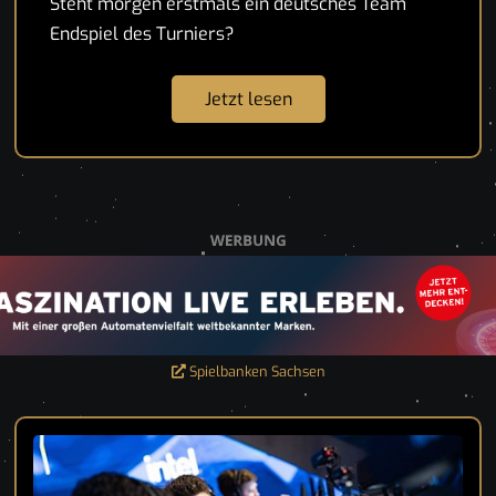
Steht morgen erstmals ein deutsches Team
Endspiel des Turniers?
Jetzt lesen
Spielbanken Sachsen