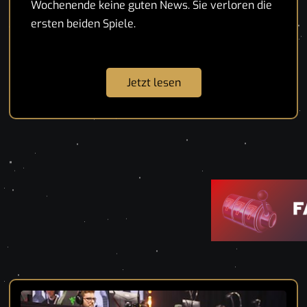
Wochenende keine guten News. Sie verloren die
ersten beiden Spiele.
Jetzt lesen