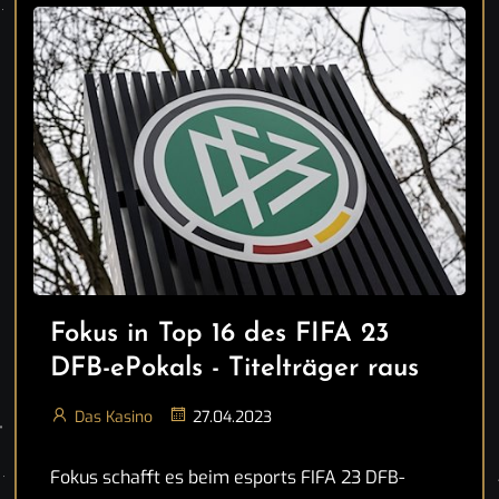
Fokus in Top 16 des FIFA 23
DFB-ePokals - Titelträger raus
Das Kasino
27.04.2023
Fokus schafft es beim esports FIFA 23 DFB-