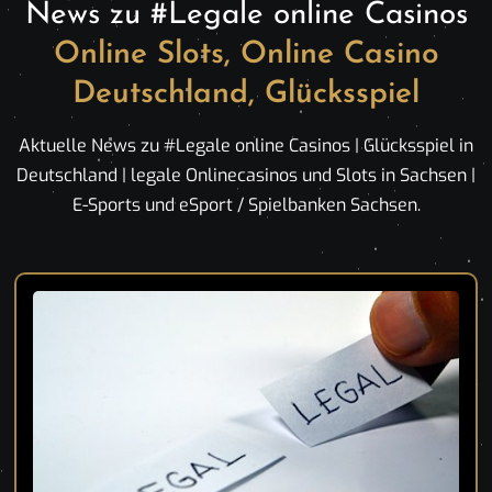
News zu #Legale online Casinos
Online Slots, Online Casino
Deutschland, Glücksspiel
Aktuelle News zu #Legale online Casinos | Glücksspiel in
Deutschland | legale Onlinecasinos und Slots in Sachsen |
E-Sports und eSport / Spielbanken Sachsen.