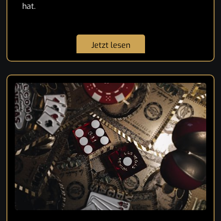
hat.
Jetzt lesen