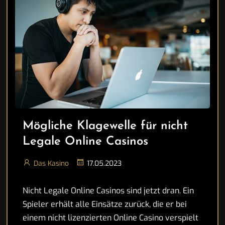
Mögliche Klagewelle für nicht
Legale Online Casinos
Das Kasino
17.05.2023
Nicht Legale Online Casinos sind jetzt dran. Ein
Spieler erhält alle Einsätze zurück, die er bei
einem nicht lizenzierten Online Casino verspielt