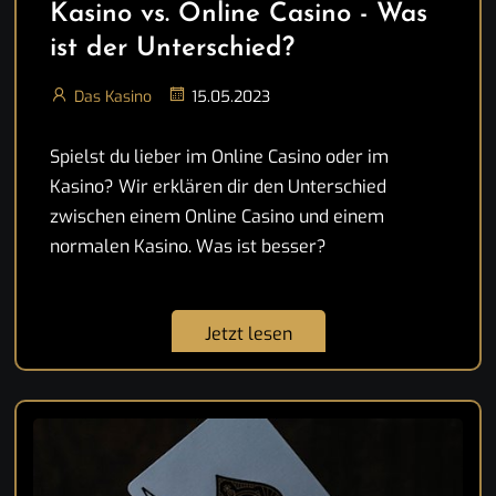
Kasino vs. Online Casino - Was
ist der Unterschied?
Das Kasino
15.05.2023
Spielst du lieber im Online Casino oder im
Kasino? Wir erklären dir den Unterschied
zwischen einem Online Casino und einem
normalen Kasino. Was ist besser?
Jetzt lesen