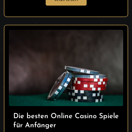
Die besten Online Casino Spiele
für Anfänger