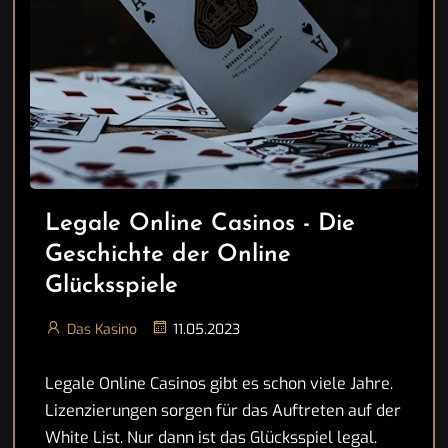
Legale Online Casinos - Die
Geschichte der Online
Glücksspiele
Das Kasino
11.05.2023
Legale Online Casinos gibt es schon viele Jahre.
Lizenzierungen sorgen für das Auftreten auf der
White List. Nur dann ist das Glücksspiel legal.