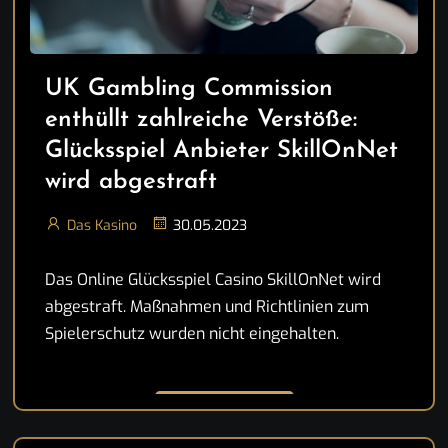
UK Gambling Commission
enthüllt zahlreiche Verstöße:
Glücksspiel Anbieter SkillOnNet
wird abgestraft
Das Kasino
30.05.2023
Das Online Glücksspiel Casino SkillOnNet wird
abgestraft. Maßnahmen und Richtlinien zum
Spielerschutz wurden nicht eingehalten.
Jetzt lesen