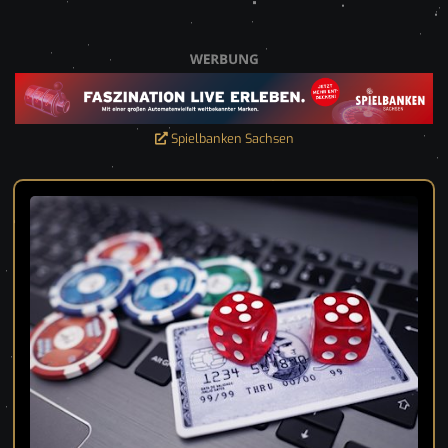
Spielbanken Sachsen