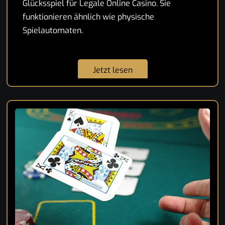
Glücksspiel für Legale Online Casino. Sie
funktionieren ähnlich wie physische
Spielautomaten.
Jetzt lesen