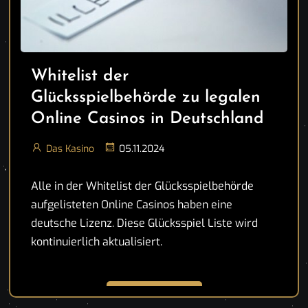
Whitelist der
Glücksspielbehörde zu legalen
Online Casinos in Deutschland
Das Kasino
05.11.2024
Alle in der Whitelist der Glücksspielbehörde
aufgelisteten Online Casinos haben eine
deutsche Lizenz. Diese Glücksspiel Liste wird
kontinuierlich aktualisiert.
Jetzt lesen