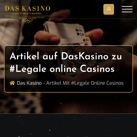
Artikel auf DasKasino zu
#Legale online Casinos
Das Kasino
Artikel Mit #Legale Online Casinos