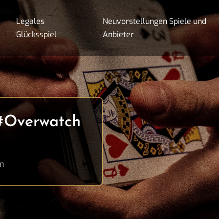
Legales
Neuvorstellungen Spiele und
Glücksspiel
Anbieter
 #Overwatch
on