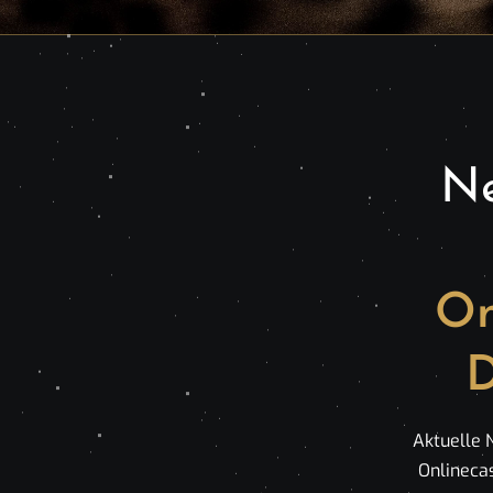
Ne
On
D
Aktuelle 
Onlinecas