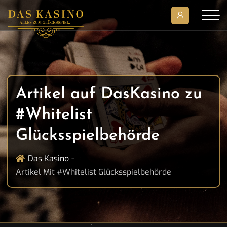
Artikel auf DasKasino zu
#Whitelist
Glücksspielbehörde
Das Kasino
Artikel Mit #Whitelist Glücksspielbehörde