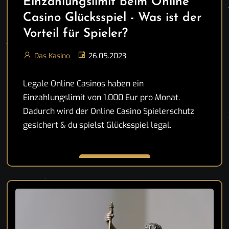
Einzahlungslimit beim Online
Casino Glücksspiel - Was ist der
Vorteil für Spieler?
Das Kasino
26.05.2023
Legale Online Casinos haben ein
Einzahlungslimit von 1.000 Eur pro Monat.
Dadurch wird der Online Casino Spielerschutz
gesichert & du spielst Glücksspiel legal.
Jetzt lesen