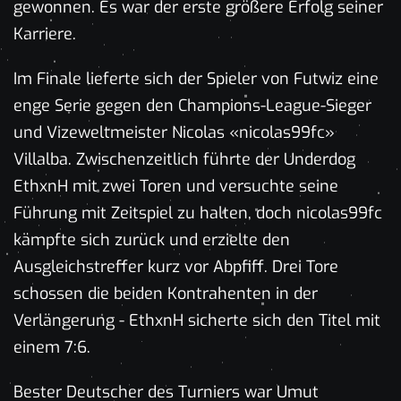
gewonnen. Es war der erste größere Erfolg seiner
Karriere.
Im Finale lieferte sich der Spieler von Futwiz eine
enge Serie gegen den Champions-League-Sieger
und Vizeweltmeister Nicolas «nicolas99fc»
Villalba. Zwischenzeitlich führte der Underdog
EthxnH mit zwei Toren und versuchte seine
Führung mit Zeitspiel zu halten, doch nicolas99fc
kämpfte sich zurück und erzielte den
Ausgleichstreffer kurz vor Abpfiff. Drei Tore
schossen die beiden Kontrahenten in der
Verlängerung - EthxnH sicherte sich den Titel mit
einem 7:6.
Bester Deutscher des Turniers war Umut