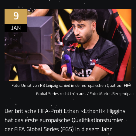
9
JAN
Foto: Umut von RB Leipzig schied in der europäischen Quali zur FIFA
Global Series recht früh aus. / Foto: Marius Becker/dpa
Der britische FIFA-Profi Ethan «EthxnH» Higgins
hat das erste europäische Qualifikationsturnier
der FIFA Global Series (FGS) in diesem Jahr