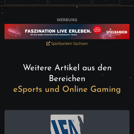
Spielbanken Sachsen
Weitere Artikel aus den
Bereichen
eSports und Online Gaming