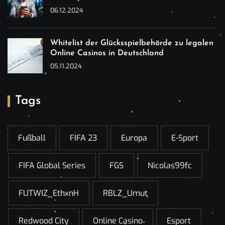
06.12.2024
Whitelist der Glücksspielbehörde zu legalen
Online Casinos in Deutschland
05.11.2024
Tags
Fußball
FIFA 23
Europa
E-Sport
FIFA Global Series
FGS
Nicolas99fc
FUTWIZ_EthxnH
RBLZ_Umut
Redwood City
Online Casino
Esport