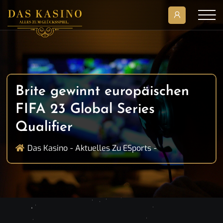
Brite gewinnt europäischen
FIFA 23 Global Series
Qualifier
Das Kasino
Aktuelles Zu ESports