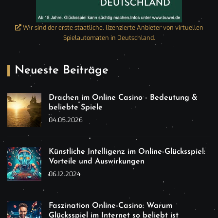
Wir sind der erste staatliche, lizenzierte Anbieter von virtuellen
Spielautomaten in Deutschland.
Neueste Beiträge
Drachen im Online Casino - Bedeutung &
beliebte Spiele
04.05.2026
Künstliche Intelligenz im Online-Glücksspiel:
Vorteile und Auswirkungen
06.12.2024
Faszination Online-Casino: Warum
Glücksspiel im Internet so beliebt ist