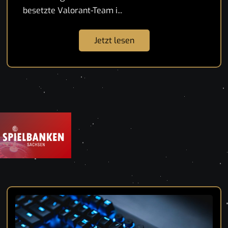
besetzte Valorant-Team i...
Jetzt lesen