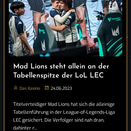
Mad Lions steht allein an der
Tabellenspitze der LoL LEC
Das Kasino
24.06.2023
Titelverteidiger Mad Lions hat sich die alleinige
Tabellenführung in der League-of-Legends-Liga
LEC gesichert. Die Verfolger sind nah dran,
dahinter r...