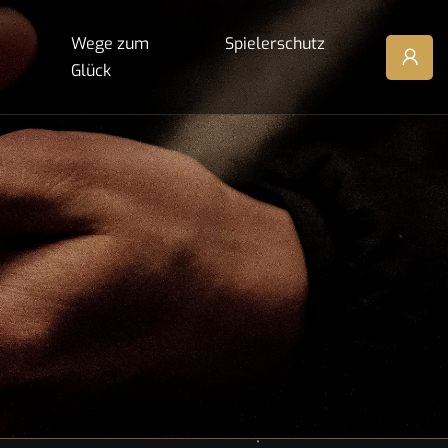
Wege zum
Spielerschutz
Glück