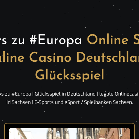
s zu #Europa
Online S
line Casino Deutschla
Glücksspiel
s zu #Europa | Glücksspiel in Deutschland | legale Onlinecasi
in Sachsen | E-Sports und eSport / Spielbanken Sachsen.