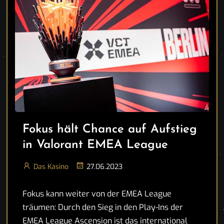
Fokus hält Chance auf Aufstieg
in Valorant EMEA League
Das Kasino
27.06.2023
Fokus kann weiter von der EMEA League
träumen: Durch den Sieg in den Play-Ins der
EMEA League Ascension ist das international