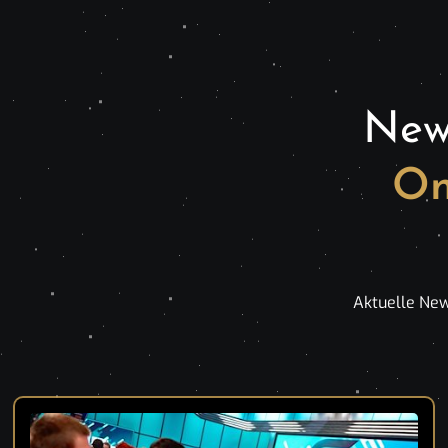
New
On
Aktuelle New