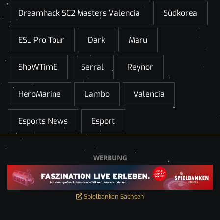
Dreamhack SC2 Masters Valencia
Südkorea
ESL Pro Tour
Dark
Maru
ShoWTimE
Serral
Reynor
HeroMarine
Lambo
Valencia
Esports News
Esport
Spielbanken Sachsen