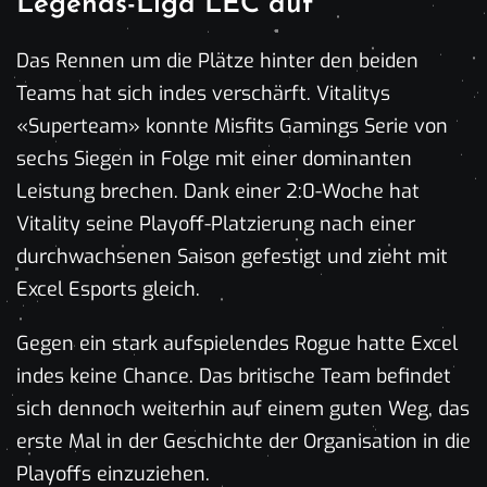
Legends-Liga LEC auf
Das Rennen um die Plätze hinter den beiden
Teams hat sich indes verschärft. Vitalitys
«Superteam» konnte Misfits Gamings Serie von
sechs Siegen in Folge mit einer dominanten
Leistung brechen. Dank einer 2:0-Woche hat
Vitality seine Playoff-Platzierung nach einer
durchwachsenen Saison gefestigt und zieht mit
Excel Esports gleich.
Gegen ein stark aufspielendes Rogue hatte Excel
indes keine Chance. Das britische Team befindet
sich dennoch weiterhin auf einem guten Weg, das
erste Mal in der Geschichte der Organisation in die
Playoffs einzuziehen.