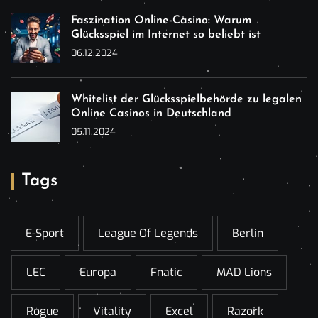
Faszination Online-Casino: Warum
Glücksspiel im Internet so beliebt ist
06.12.2024
Whitelist der Glücksspielbehörde zu legalen
Online Casinos in Deutschland
05.11.2024
Tags
E-Sport
League Of Legends
Berlin
LEC
Europa
Fnatic
MAD Lions
Rogue
Vitality
Excel
Razork