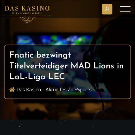
Fnatic bezwingt
Titelverteidiger MAD Lions in
LoL-Liga LEC
Das Kasino
Aktuelles Zu ESports