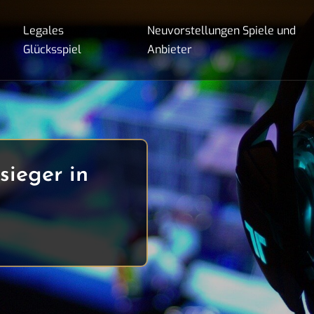
Legales
Neuvorstellungen Spiele und
Glücksspiel
Anbieter
sieger in