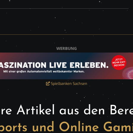
Spielbanken Sachsen
re Artikel aus den Ber
ports und Online Gam