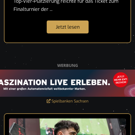
Top-Vier-Platzierung reichte für das Ticket zum
Finalturnier der ...
Jetzt lesen
Spielbanken Sachsen