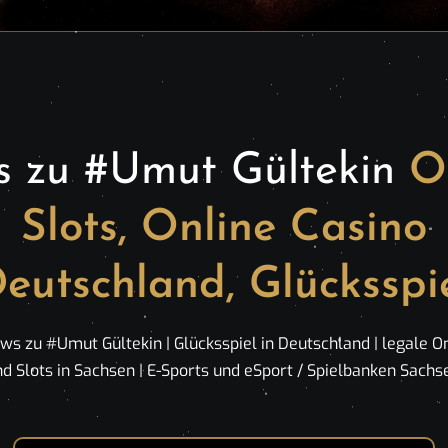
 zu #Umut Gültekin
O
Slots, Online Casino
eutschland, Glücksspi
ws zu #Umut Gültekin | Glücksspiel in Deutschland | legale O
d Slots in Sachsen | E-Sports und eSport / Spielbanken Sachs