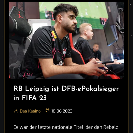
RB Leipzig ist DFB-ePokalsieger
in FIFA 23
Das Kasino
18.06.2023
Es war der letzte nationale Titel, der den Rebelz