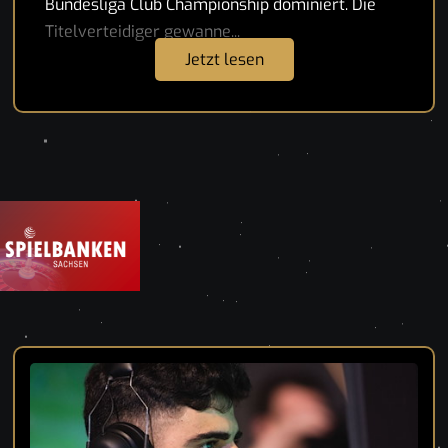
Bundesliga Club Championship dominiert. Die
Titelverteidiger gewanne...
Jetzt lesen