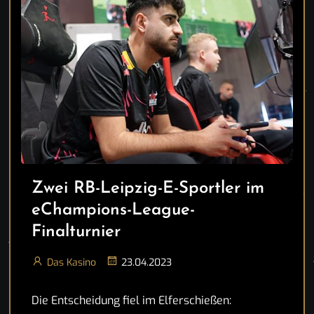
Zwei RB-Leipzig-E-Sportler im
eChampions-League-
Finalturnier
Das Kasino
23.04.2023
Die Entscheidung fiel im Elferschießen: