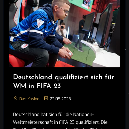
Deutschland qualifiziert sich für
WM in FIFA 23
Das Kasino
22.05.2023
Deutschland hat sich für die Nationen-
Weltmeisterschaft in FIFA 23 qualifiziert. Die