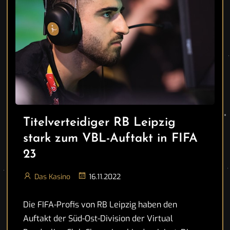
Titelverteidiger RB Leipzig
stark zum VBL-Auftakt in FIFA
23
Das Kasino
16.11.2022
Die FIFA-Profis von RB Leipzig haben den
Auftakt der Süd-Ost-Division der Virtual