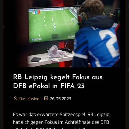
RB Leipzig kegelt Fokus aus
DFB ePokal in FIFA 23
Das Kasino
26.05.2023
Es war das erwartete Spitzenspiel: RB Leipzig
hat sich gegen Fokus im Achtelfinale des DFB