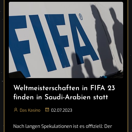
Weltmeisterschaften in FIFA 23
finden in Saudi-Arabien statt
Das Kasino
02.07.2023
Nach langen Spekulationen ist es offiziell: Der