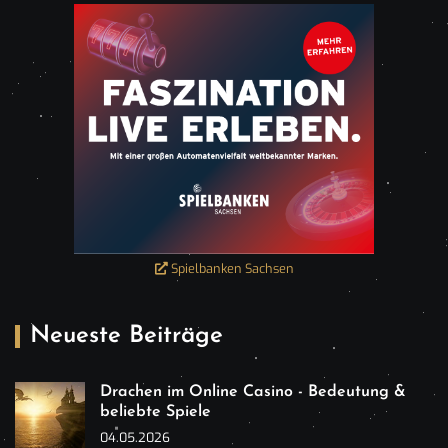
Spielbanken Sachsen
Neueste Beiträge
Drachen im Online Casino - Bedeutung &
beliebte Spiele
04.05.2026