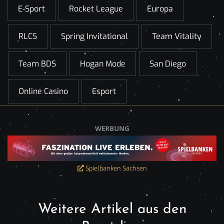
E-Sport
Rocket League
Europa
RLCS
Spring Invitational
Team Vitality
Team BDS
Hogan Mode
San Diego
Online Casino
Esport
Spielbanken Sachsen
Weitere Artikel aus den