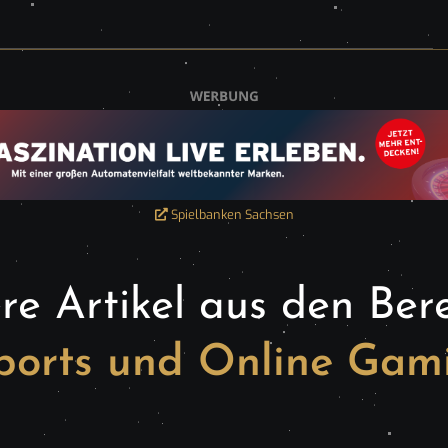
Spielbanken Sachsen
re Artikel aus den Ber
ports und Online Gam