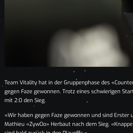
Foto: Als Erster seiner Gruppe zieht Vitality 
Team Vitality hat in der Gruppenphase des «Counter
gegen Faze gewonnen. Trotz eines schwierigen Starts
mit 2:0 den Sieg.
«Wir haben gegen Faze gewonnen und sind Erster un
Mathieu «ZywOo» Herbaut nach dem Sieg. «Knappe Spi