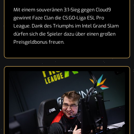
Mit einem souveränen 3:1-Sieg gegen Cloud9
gewinnt Faze Clan die CS:GO-Liga ESL Pro
League. Dank des Triumphs im Intel Grand Slam
dürfen sich die Spieler dazu über einen großen
Preisgeldbonus freuen.
Jetzt lesen