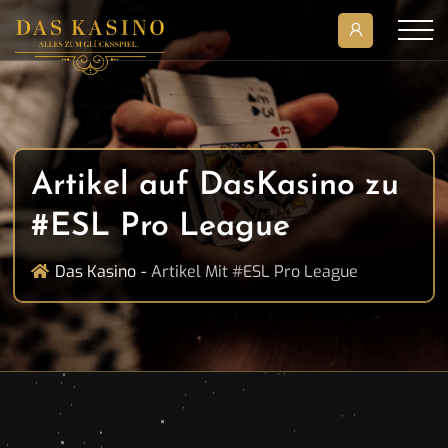
Artikel auf DasKasino zu
#ESL Pro League
Das Kasino
Artikel Mit #ESL Pro League