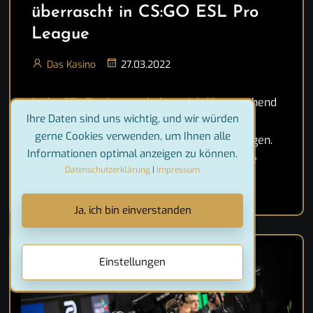
überrascht in CS:GO ESL Pro
League
Das Kasino
27.03.2022
In der ESL Pro League holten sich überraschend
Ihre Daten sind uns wichtig, und wir würden
die Spanier von Movistar Riders den
gerne Cookies verwenden, um Ihnen alle
Gruppensieg - und blieben sogar ungeschlagen.
Informationen optimal anzeigen zu können.
Mit BIG ist dagegen auch die letzte deutsche
Datenschutzerklärung
|
Impressum
Organisation draußen.
Ja, ich bin einverstanden
Jetzt lesen
Einstellungen