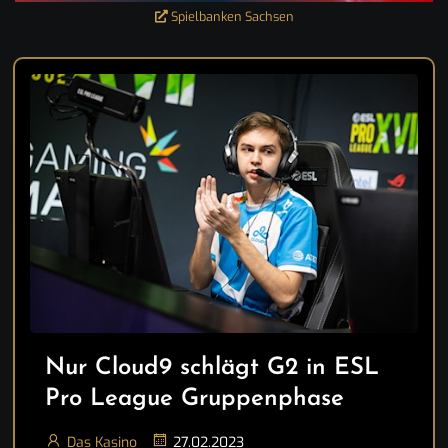
Spielbanken Sachsen
Nur Cloud9 schlägt G2 in ESL
Pro League Gruppenphase
Das Kasino
27.02.2023