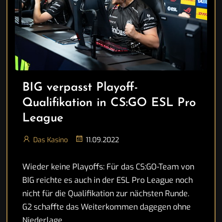
BIG verpasst Playoff-
Qualifikation in CS:GO ESL Pro
League
Das Kasino
11.09.2022
Wieder keine Playoffs: Für das CS:GO-Team von
BIG reichte es auch in der ESL Pro League noch
nicht für die Qualifikation zur nächsten Runde.
G2 schaffte das Weiterkommen dagegen ohne
Niederlage.