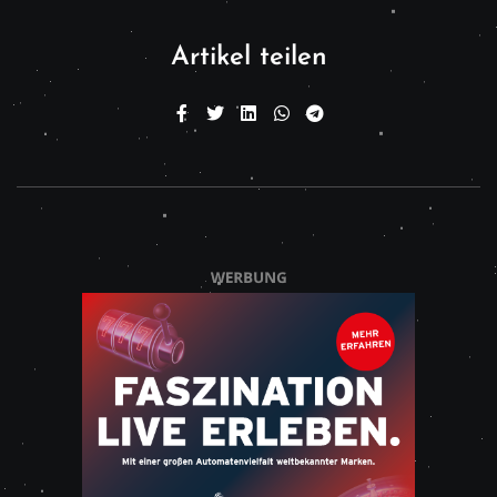
Artikel teilen