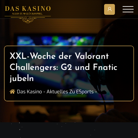
XXL-Woche der Valorant
Challengers: G2 und Fnatic
jubeln
Das Kasino
Aktuelles Zu ESports