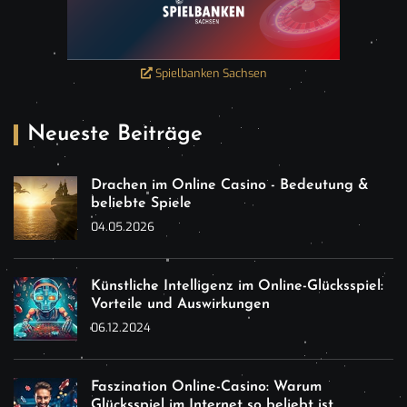
Spielbanken Sachsen
Neueste Beiträge
Drachen im Online Casino - Bedeutung &
beliebte Spiele
04.05.2026
Künstliche Intelligenz im Online-Glücksspiel:
Vorteile und Auswirkungen
06.12.2024
Faszination Online-Casino: Warum
Glücksspiel im Internet so beliebt ist