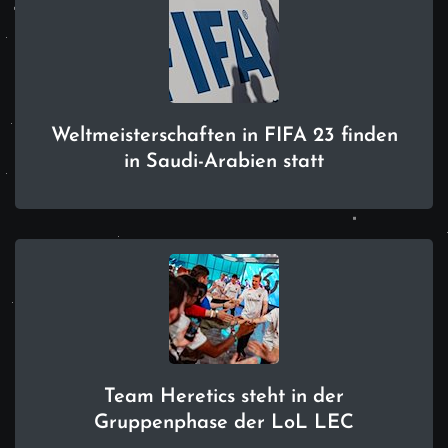
Weltmeisterschaften in FIFA 23 finden
in Saudi-Arabien statt
Team Heretics steht in der
Gruppenphase der LoL LEC