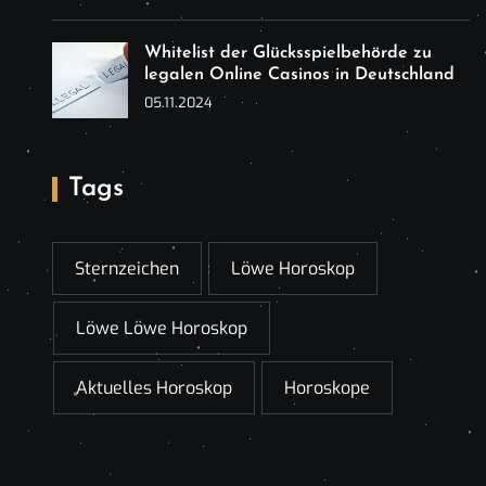
Whitelist der Glücksspielbehörde zu
legalen Online Casinos in Deutschland
05.11.2024
Tags
Sternzeichen
Löwe Horoskop
Löwe Löwe Horoskop
Aktuelles Horoskop
Horoskope