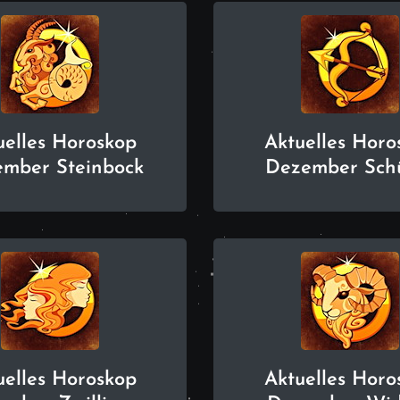
uelles Horoskop
Aktuelles Horo
mber Steinbock
Dezember Sch
uelles Horoskop
Aktuelles Horo