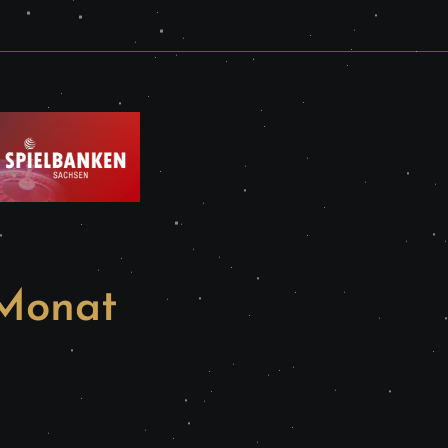
Monat