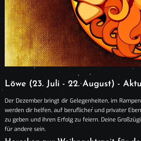
Löwe (23. Juli - 22. August) - Ak
Der Dezember bringt dir Gelegenheiten, im Rampenl
werden dir helfen, auf beruflicher und privater Eb
zu geben und ihren Erfolg zu feiern. Deine Großzüg
für andere sein.