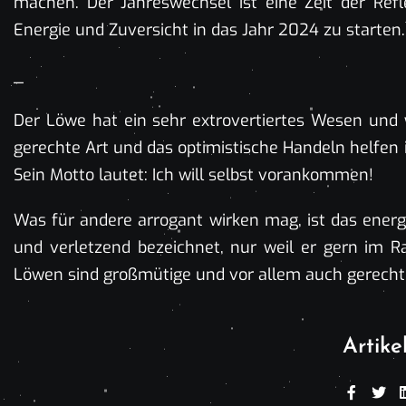
machen. Der Jahreswechsel ist eine Zeit der Refle
Energie und Zuversicht in das Jahr 2024 zu starten.
_
Der Löwe hat ein sehr extrovertiertes Wesen und w
gerechte Art und das optimistische Handeln helfen 
Sein Motto lautet: Ich will selbst vorankommen!
Was für andere arrogant wirken mag, ist das energi
und verletzend bezeichnet, nur weil er gern im R
Löwen sind großmütige und vor allem auch gerechti
Artikel