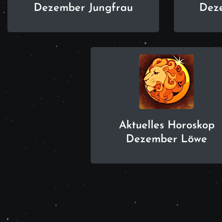
Dezember Jungfrau
Deze
Aktuelles Horoskop
Dezember Löwe