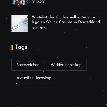
06.12.2024
Whitelist der Glücksspielbehörde zu
legalen Online Casinos in Deutschland
05.11.2024
Tags
Sternzeichen
Widder Horoskop
Aktuelles Horoskop