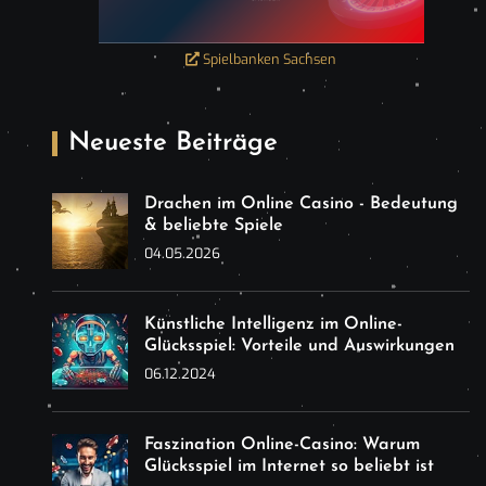
Spielbanken Sachsen
Neueste Beiträge
Drachen im Online Casino - Bedeutung
& beliebte Spiele
04.05.2026
Künstliche Intelligenz im Online-
Glücksspiel: Vorteile und Auswirkungen
06.12.2024
Faszination Online-Casino: Warum
Glücksspiel im Internet so beliebt ist