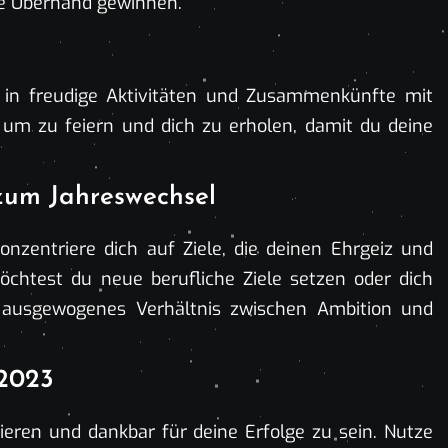
die Überhand gewinnen.
e in freudige Aktivitäten und Zusammenkünfte mit
 um zu feiern und dich zu erholen, damit du deine
zum Jahreswechsel
nzentriere dich auf Ziele, die deinen Ehrgeiz und
möchtest du neue berufliche Ziele setzen oder dich
n ausgewogenes Verhältnis zwischen Ambition und
 2023
ieren und dankbar für deine Erfolge zu sein. Nutze