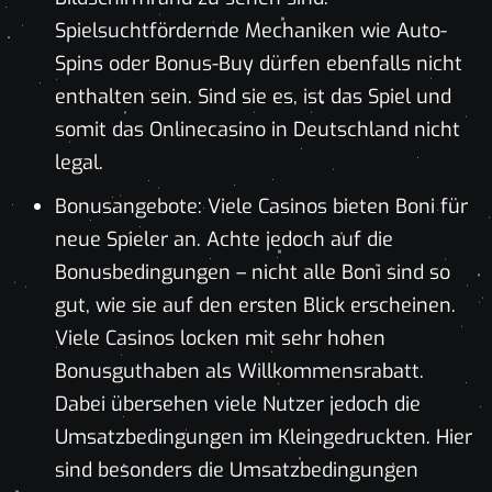
Spielsuchtfördernde Mechaniken wie Auto-
Spins oder Bonus-Buy dürfen ebenfalls nicht
enthalten sein. Sind sie es, ist das Spiel und
somit das Onlinecasino in Deutschland nicht
legal.
Bonusangebote: Viele Casinos bieten Boni für
neue Spieler an. Achte jedoch auf die
Bonusbedingungen – nicht alle Boni sind so
gut, wie sie auf den ersten Blick erscheinen.
Viele Casinos locken mit sehr hohen
Bonusguthaben als Willkommensrabatt.
Dabei übersehen viele Nutzer jedoch die
Umsatzbedingungen im Kleingedruckten. Hier
sind besonders die Umsatzbedingungen