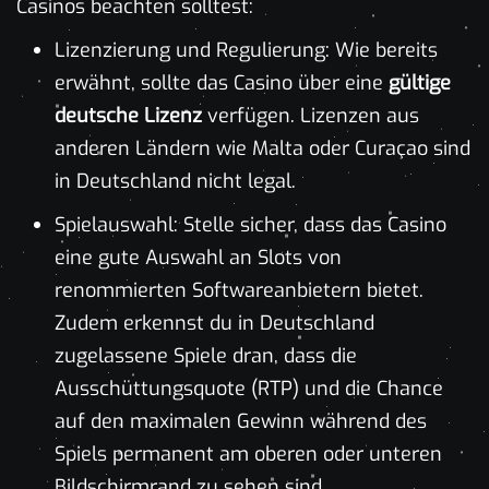
Casinos beachten solltest:
Lizenzierung und Regulierung: Wie bereits
erwähnt, sollte das Casino über eine
gültige
deutsche Lizenz
verfügen. Lizenzen aus
anderen Ländern wie Malta oder Curaçao sind
in Deutschland nicht legal.
Spielauswahl: Stelle sicher, dass das Casino
eine gute Auswahl an Slots von
renommierten Softwareanbietern bietet.
Zudem erkennst du in Deutschland
zugelassene Spiele dran, dass die
Ausschüttungsquote (RTP) und die Chance
auf den maximalen Gewinn während des
Spiels permanent am oberen oder unteren
Bildschirmrand zu sehen sind.