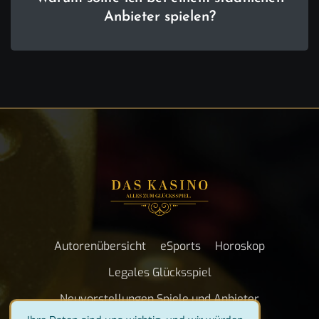
Anbieter spielen?
Autorenübersicht
eSports
Horoskop
Legales Glücksspiel
Neuvorstellungen Spiele und Anbieter