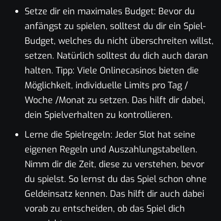
Setze dir ein maximales Budget: Bevor du
anfängst zu spielen, solltest du dir ein Spiel-
Budget, welches du nicht überschreiten willst,
setzen. Natürlich solltest du dich auch daran
halten. Tipp: Viele Onlinecasinos bieten die
Möglichkeit, individuelle Limits pro Tag /
Woche /Monat zu setzen. Das hilft dir dabei,
dein Spielverhalten zu kontrollieren.
Lerne die Spielregeln: Jeder Slot hat seine
eigenen Regeln und Auszahlungstabellen.
Nimm dir die Zeit, diese zu verstehen, bevor
du spielst. So lernst du das Spiel schon ohne
Geldeinsatz kennen. Das hilft dir auch dabei
vorab zu entscheiden, ob das Spiel dich