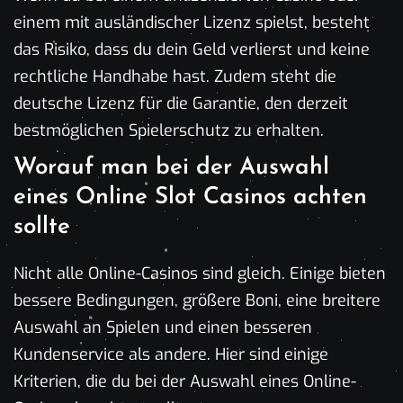
einem mit ausländischer Lizenz spielst, besteht
das Risiko, dass du dein Geld verlierst und keine
rechtliche Handhabe hast. Zudem steht die
deutsche Lizenz für die Garantie, den derzeit
bestmöglichen Spielerschutz zu erhalten.
Worauf man bei der Auswahl
eines Online Slot Casinos achten
sollte
Nicht alle Online-Casinos sind gleich. Einige bieten
bessere Bedingungen, größere Boni, eine breitere
Auswahl an Spielen und einen besseren
Kundenservice als andere. Hier sind einige
Kriterien, die du bei der Auswahl eines Online-