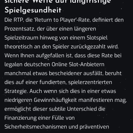
sichere Wette auf langfristige
Spielgesundheit
Die RTP, die 'Return to Player'-Rate, definiert den
Prozentsatz, der über einen längeren
Spielzeitraum hinweg von einem Slotspiel
theoretisch an den Spieler zurückgezahlt wird.
Wenn Ihnen aufgefallen ist, dass diese Rate bei
legalen deutschen Online Slot-Anbietern
manchmal etwas bescheidener ausfällt, beruht
dies auf einer fundierten, spielerzentrierten
Strategie. Auch wenn sich dies in einer etwas
niedrigeren Gewinnhäufigkeit manifestieren mag,
ermöglicht dieser subtile Unterschied die
Finanzierung einer Fülle von
Sicherheitsmechanismen und präventiven