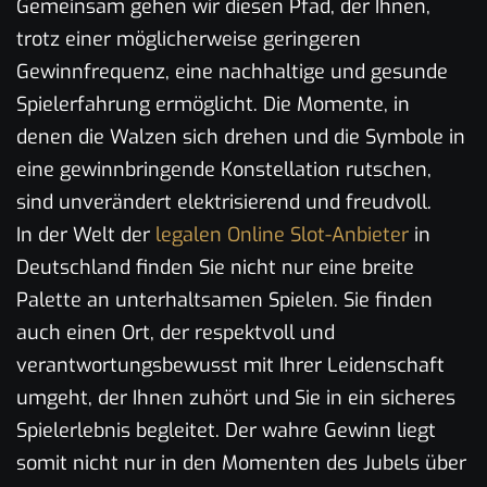
Gemeinsam gehen wir diesen Pfad, der Ihnen,
trotz einer möglicherweise geringeren
Gewinnfrequenz, eine nachhaltige und gesunde
Spielerfahrung ermöglicht. Die Momente, in
denen die Walzen sich drehen und die Symbole in
eine gewinnbringende Konstellation rutschen,
sind unverändert elektrisierend und freudvoll.
In der Welt der
legalen Online Slot-Anbieter
in
Deutschland finden Sie nicht nur eine breite
Palette an unterhaltsamen Spielen. Sie finden
auch einen Ort, der respektvoll und
verantwortungsbewusst mit Ihrer Leidenschaft
umgeht, der Ihnen zuhört und Sie in ein sicheres
Spielerlebnis begleitet. Der wahre Gewinn liegt
somit nicht nur in den Momenten des Jubels über