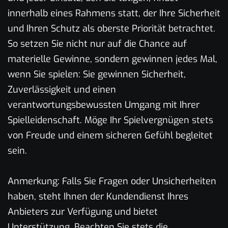
innerhalb eines Rahmens statt, der Ihre Sicherheit
und Ihren Schutz als oberste Priorität betrachtet.
So setzen Sie nicht nur auf die Chance auf
materielle Gewinne, sondern gewinnen jedes Mal,
wenn Sie spielen: Sie gewinnen Sicherheit,
Zuverlässigkeit und einen
verantwortungsbewussten Umgang mit Ihrer
Spielleidenschaft. Möge Ihr Spielvergnügen stets
von Freude und einem sicheren Gefühl begleitet
sein.
Anmerkung: Falls Sie Fragen oder Unsicherheiten
haben, steht Ihnen der Kundendienst Ihres
Anbieters zur Verfügung und bietet
Unterstützung. Beachten Sie stets die