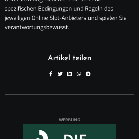
spezifischen Bedingungen und Regeln des
jeweiligen Online Slot-Anbieters und spielen Sie
verantwortungsbewusst.
Artikel teilen