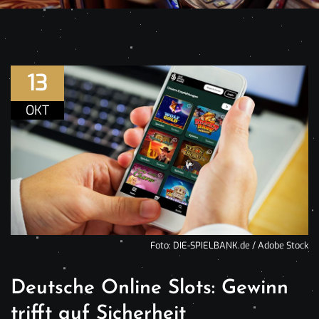
13
OKT
Foto: DIE-SPIELBANK.de / Adobe Stock
Deutsche Online Slots: Gewinn
trifft auf Sicherheit