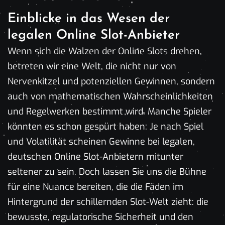
Einblicke in das Wesen der
legalen Online Slot-Anbieter
Wenn sich die Walzen der Online Slots drehen,
betreten wir eine Welt, die nicht nur von
Nervenkitzel und potenziellen Gewinnen, sondern
auch von mathematischen Wahrscheinlichkeiten
und Regelwerken bestimmt wird. Manche Spieler
könnten es schon gespürt haben: Je nach Spiel
und Volatilität scheinen Gewinne bei legalen,
deutschen Online Slot-Anbietern mitunter
seltener zu sein. Doch lassen Sie uns die Bühne
für eine Nuance bereiten, die die Fäden im
Hintergrund der schillernden Slot-Welt zieht: die
bewusste, regulatorische Sicherheit und den