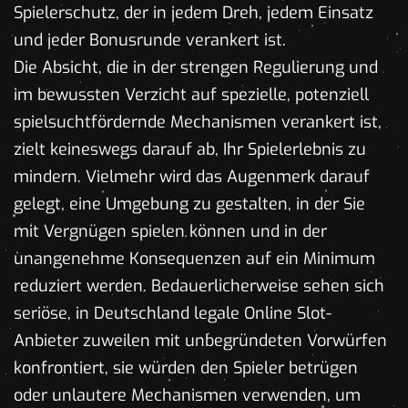
Spielerschutz, der in jedem Dreh, jedem Einsatz
und jeder Bonusrunde verankert ist.
Die Absicht, die in der strengen Regulierung und
im bewussten Verzicht auf spezielle, potenziell
spielsuchtfördernde Mechanismen verankert ist,
zielt keineswegs darauf ab, Ihr Spielerlebnis zu
mindern. Vielmehr wird das Augenmerk darauf
gelegt, eine Umgebung zu gestalten, in der Sie
mit Vergnügen spielen können und in der
unangenehme Konsequenzen auf ein Minimum
reduziert werden. Bedauerlicherweise sehen sich
seriöse, in Deutschland legale Online Slot-
Anbieter zuweilen mit unbegründeten Vorwürfen
konfrontiert, sie würden den Spieler betrügen
oder unlautere Mechanismen verwenden, um