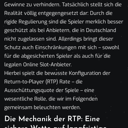
Gewinne zu verhindern. Tatsächlich stellt sich die
Realität völlig entgegengesetzt dar: Durch die
rigide Regulierung sind die Spieler merklich besser
geschützt als bei Anbietern, die in Deutschland
nicht zugelassen sind. Allerdings bringt dieser
Schutz auch Einschränkungen mit sich – sowohl
für die abgesicherten Spieler als auch für die
legalen Online Slot-Anbieter.
Hierbei spielt die bewusste Konfiguration der
Return-to-Player (RTP) Rate – die
Ausschüttungsquote der Spiele – eine
wesentliche Rolle, die wir im Folgenden
gemeinsam beleuchten werden.
Die Mechanik der RTP: Eine