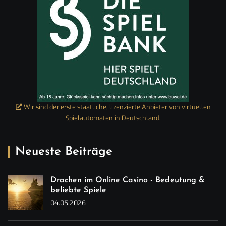
Wir sind der erste staatliche, lizenzierte Anbieter von virtuellen
Spielautomaten in Deutschland.
Neueste Beiträge
Drachen im Online Casino - Bedeutung &
beliebte Spiele
04.05.2026