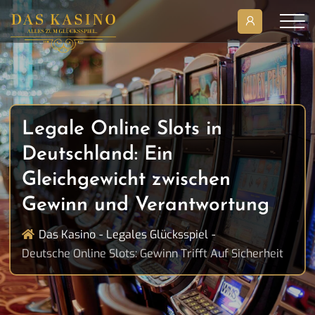
Legale Online Slots in
Deutschland: Ein
Gleichgewicht zwischen
Gewinn und Verantwortung
Das Kasino
Legales Glücksspiel
Deutsche Online Slots: Gewinn Trifft Auf Sicherheit