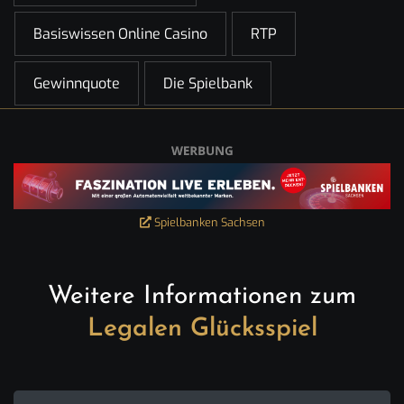
Basiswissen Online Casino
RTP
Gewinnquote
Die Spielbank
Spielbanken Sachsen
Weitere Informationen zum
Legalen Glücksspiel