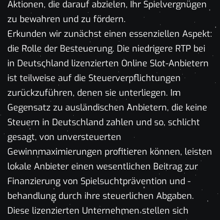
Aktionen, die darauf abzielen, Ihr Spielvergnügen
zu bewahren und zu fördern.
Erkunden wir zunächst einen essenziellen Aspekt:
die Rolle der Besteuerung. Die niedrigere RTP bei
in Deutschland lizenzierten Online Slot-Anbietern
ist teilweise auf die Steuerverpflichtungen
zurückzuführen, denen sie unterliegen. Im
Gegensatz zu ausländischen Anbietern, die keine
Steuern in Deutschland zahlen und so, schlicht
gesagt, von unversteuerten
Gewinnmaximierungen profitieren können, leisten
lokale Anbieter einen wesentlichen Beitrag zur
Finanzierung von Spielsuchtprävention und -
behandlung durch ihre steuerlichen Abgaben.
Diese lizenzierten Unternehmen stellen sich