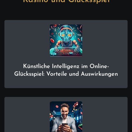
Kasino und Glücksspiel
Künstliche Intelligenz im Online-
Glücksspiel: Vorteile und Auswirkungen