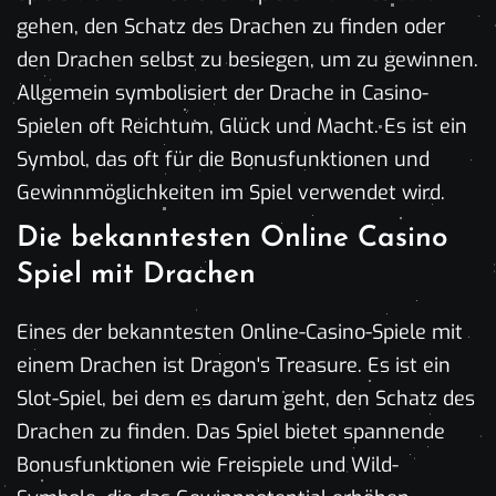
gehen, den Schatz des Drachen zu finden oder
den Drachen selbst zu besiegen, um zu gewinnen.
Allgemein symbolisiert der Drache in Casino-
Spielen oft Reichtum, Glück und Macht. Es ist ein
Symbol, das oft für die Bonusfunktionen und
Gewinnmöglichkeiten im Spiel verwendet wird.
Die bekanntesten Online Casino
Spiel mit Drachen
Eines der bekanntesten Online-Casino-Spiele mit
einem Drachen ist Dragon's Treasure. Es ist ein
Slot-Spiel, bei dem es darum geht, den Schatz des
Drachen zu finden. Das Spiel bietet spannende
Bonusfunktionen wie Freispiele und Wild-