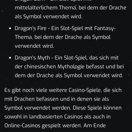
mittelalterlichem Thema, bei dem der Drache
als Symbol verwendet wird.
Dragon's Fire - Ein Slot-Spiel mit Fantasy-
Thema, bei dem der Drache als Symbol
verwendet wird.
Dragon's Myth - Ein Slot-Spiel, das sich mit
der chinesischen Mythologie befasst und bei
dem der Drache als Symbol verwendet wird.
Es gibt noch viele weitere Casino-Spiele, die sich
mit Drachen befassen und in denen sie als
Symbol verwendet werden. Diese Spiele können
sowohl in landbasierten Casinos als auch in
Online-Casinos gespielt werden. Am Ende