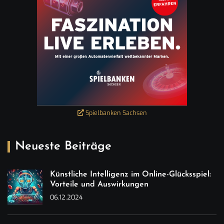
Spielbanken Sachsen
Neueste Beiträge
Künstliche Intelligenz im Online-Glücksspiel:
Vorteile und Auswirkungen
06.12.2024