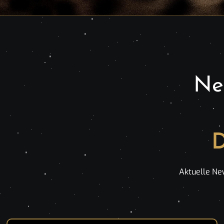
Ne
D
Aktuelle New