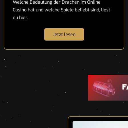
Welche Bedeutung der Drachen im Online
Casino hat und welche Spiele beliebt sind, liest
du hier.
Jetzt lesen