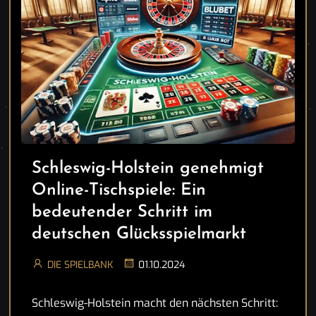
Schleswig-Holstein genehmigt
Online-Tischspiele: Ein
bedeutender Schritt im
deutschen Glücksspielmarkt
DIE SPIELBANK
01.10.2024
Schleswig-Holstein macht den nächsten Schritt: