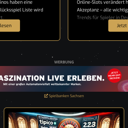
sinos haben eine
Online-Slots verändert h
lücksspiel Liste wird
Akzeptanz – alle wicht
t.
Trends für Spieler in De
 lesen
Jetzt
Spielbanken Sachsen