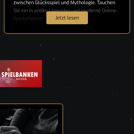
zwischen Glücksspiel und Mythologie. Tauchen
Sie ein in antike Legenden und moderne Online-
Jetzt lesen
Spielotheken!