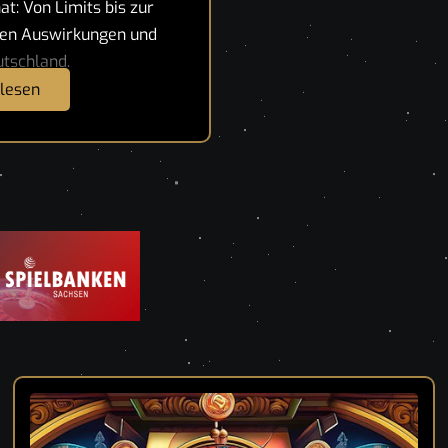
at: Von Limits bis zur
igen Auswirkungen und
utschland.
 lesen