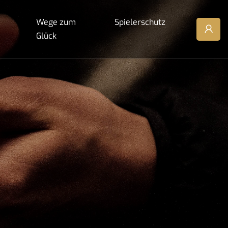
Wege zum
Spielerschutz
Glück