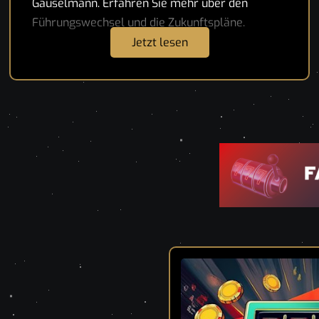
Gauselmann. Erfahren Sie mehr über den
Führungswechsel und die Zukunftspläne.
Jetzt lesen