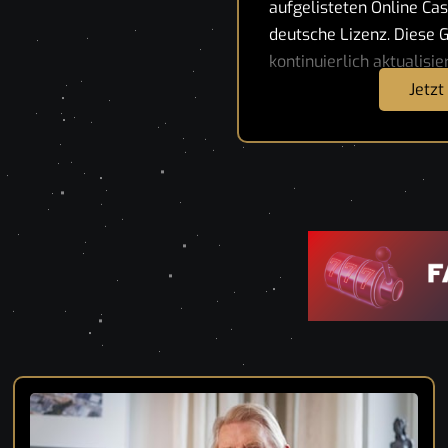
aufgelisteten Online Ca
deutsche Lizenz. Diese G
kontinuierlich aktualisier
Jetzt