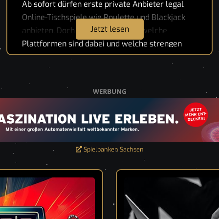
Ab sofort dürfen erste private Anbieter legal
Online-Tischspiele wie Roulette und Blackjack
Jetzt lesen
anbieten. Doch wer kann spielen, welche
Plattformen sind dabei und welche strengen
Auflagen gelten? Erfahre alles Wichtige über
die spannende Entwicklung und was das für den
Rest Deutschlands bedeuten könnte!
Spielbanken Sachsen