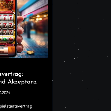
svertrag:
nd Akzeptanz
0.2024
spielstaatsvertrag