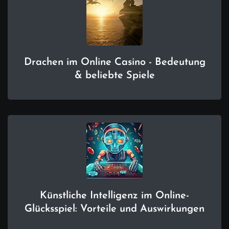
Drachen im Online Casino - Bedeutung
& beliebte Spiele
Künstliche Intelligenz im Online-
Glücksspiel: Vorteile und Auswirkungen