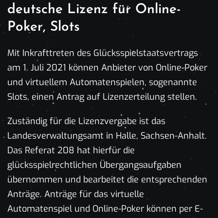
deutsche Lizenz für Online-
Poker, Slots
Mit Inkrafttreten des Glücksspielstaatsvertrags
am 1. Juli 2021 können Anbieter von Online-Poker
und virtuellem Automatenspielen, sogenannte
Slots, einen Antrag auf Lizenzerteilung stellen.
Zuständig für die Lizenzvergabe ist das
Landesverwaltungsamt in Halle, Sachsen-Anhalt.
Das Referat 208 hat hierfür die
glücksspielrechtlichen Übergangsaufgaben
übernommen und bearbeitet die entsprechenden
Anträge. Anträge für das virtuelle
Automatenspiel und Online-Poker können per E-