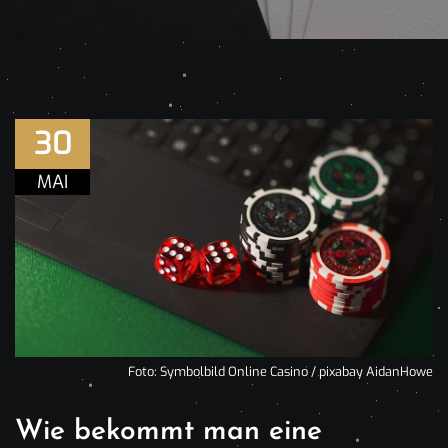
30
MAI
Foto: Symbolbild Online Casino / pixabay AidanHowe
Wie bekommt man eine