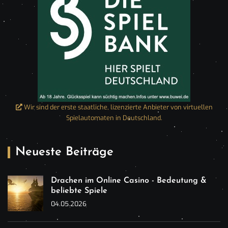
Wir sind der erste staatliche, lizenzierte Anbieter von virtuellen
Spielautomaten in Deutschland.
Neueste Beiträge
Drachen im Online Casino - Bedeutung &
beliebte Spiele
04.05.2026