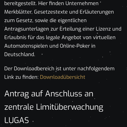
bereitgestellt. Hier finden Unternehmen
Merkblätter, Gesetzestexte und Erläuterungen
zum Gesetz, sowie die eigentlichen
Antragsunterlagen zur Erteilung einer Lizenz und
Erlaubnis für das legale Angebot von virtuellen
Automatenspielen und Online-Poker in
Deutschland.
Der Downloadbereich ist unter nachfolgendem
Link zu finden:
Downloadübersicht
Antrag auf Anschluss an
zentrale Limitüberwachung
LUGAS