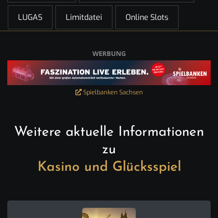
LUGAS
Limitdatei
Online Slots
Spielbanken Sachsen
Weitere aktuelle Informationen
zu
Kasino und Glücksspiel