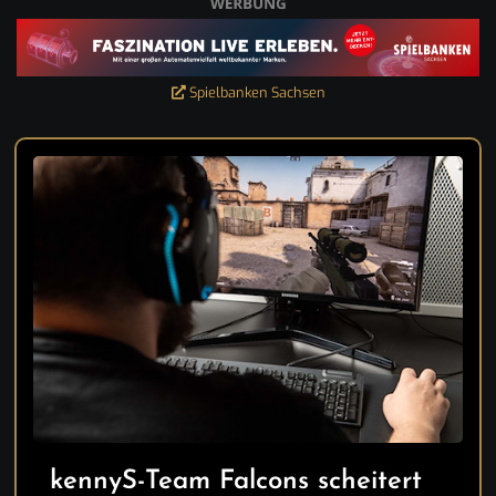
Spielbanken Sachsen
kennyS-Team Falcons scheitert