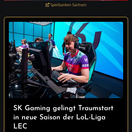
Spielbanken Sachsen
SK Gaming gelingt Traumstart
in neue Saison der LoL-Liga
LEC