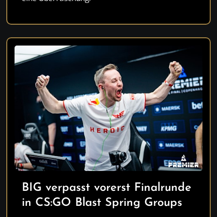
Jetzt lesen
BIG verpasst vorerst Finalrunde
in CS:GO Blast Spring Groups