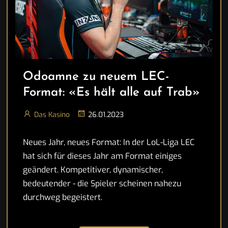
Odoamne zu neuem LEC-
Format: «Es hält alle auf Trab»
Das Kasino
26.01.2023
Neues Jahr, neues Format: In der LoL-Liga LEC
hat sich für dieses Jahr am Format einiges
geändert. Kompetitiver, dynamischer,
bedeutender - die Spieler scheinen nahezu
durchweg begeistert.