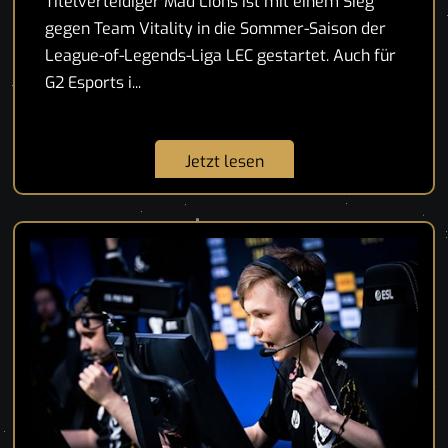
Titelverteidiger Mad Lions ist mit einem Sieg
gegen Team Vitality in die Sommer-Saison der
League-of-Legends-Liga LEC gestartet. Auch für
G2 Esports i...
Jetzt lesen