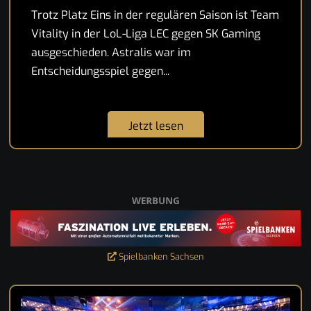
Trotz Platz Eins in der regulären Saison ist Team
Vitality in der LoL-Liga LEC gegen SK Gaming
ausgeschieden. Astralis war im
Entscheidungsspiel gegen...
Jetzt lesen
Spielbanken Sachsen