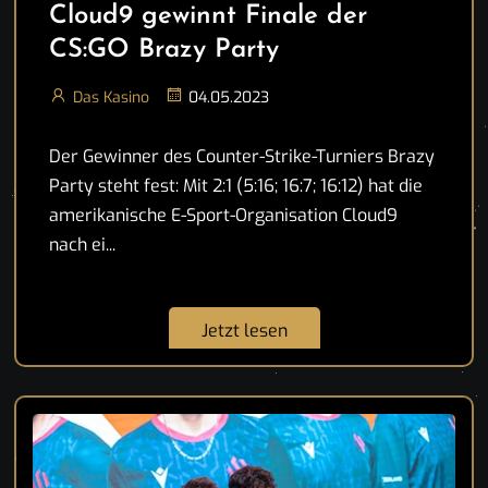
Cloud9 gewinnt Finale der
CS:GO Brazy Party
Das Kasino
04.05.2023
Der Gewinner des Counter-Strike-Turniers Brazy
Party steht fest: Mit 2:1 (5:16; 16:7; 16:12) hat die
amerikanische E-Sport-Organisation Cloud9
nach ei...
Jetzt lesen