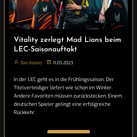
Vitality zerlegt Mad Lions beim
LEC-Saisonauftakt
Das Kasino
11.03.2023
In der LEC geht es in die Frühlingssaison: Der
Titelverteidiger liefert wie schon im Winter.
Andere Favoriten müssen zurückstecken. Einem
deutschen Spieler gelingt eine erfolgreiche
Rückkehr.
Jetzt lesen