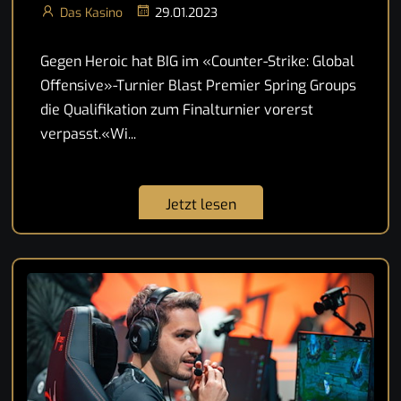
Das Kasino
29.01.2023
Gegen Heroic hat BIG im «Counter-Strike: Global
Offensive»-Turnier Blast Premier Spring Groups
die Qualifikation zum Finalturnier vorerst
verpasst.«Wi...
Jetzt lesen