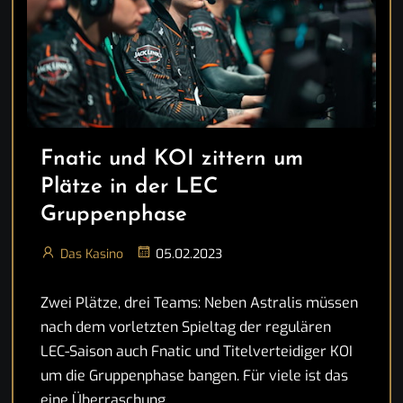
Fnatic und KOI zittern um
Plätze in der LEC
Gruppenphase
Das Kasino
05.02.2023
Zwei Plätze, drei Teams: Neben Astralis müssen
nach dem vorletzten Spieltag der regulären
LEC-Saison auch Fnatic und Titelverteidiger KOI
um die Gruppenphase bangen. Für viele ist das
eine Überraschung.