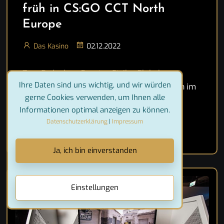
früh in CS:GO CCT North
Europe
Das Kasino
02.12.2022
Zum Ende der «Counter-Strike: Global
Ihre Daten sind uns wichtig, und wir würden
Offensive»-Saison treten einige Teams noch im
gerne Cookies verwenden, um Ihnen alle
Online-Turnier CCT North Europe an. Team
Informationen optimal anzeigen zu können.
Falcons um den Veteranen K...
Datenschutzerklärung
|
Impressum
Ja, ich bin einverstanden
Jetzt lesen
Einstellungen