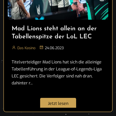
Mad Lions steht allein an der
Tabellenspitze der LoL LEC
Das Kasino
24.06.2023
Titelverteidiger Mad Lions hat sich die alleinige
Tabellenführung in der League-of-Legends-Liga
LEC gesichert. Die Verfolger sind nah dran,
dahinter r...
Jetzt lesen