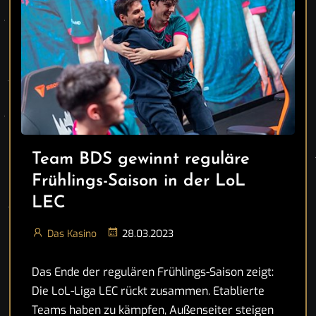
Team BDS gewinnt reguläre
Frühlings-Saison in der LoL
LEC
Das Kasino
28.03.2023
Das Ende der regulären Frühlings-Saison zeigt:
Die LoL-Liga LEC rückt zusammen. Etablierte
Teams haben zu kämpfen, Außenseiter steigen