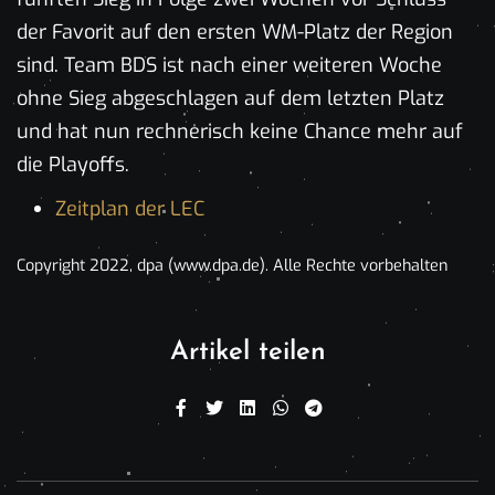
der Favorit auf den ersten WM-Platz der Region
sind. Team BDS ist nach einer weiteren Woche
ohne Sieg abgeschlagen auf dem letzten Platz
und hat nun rechnerisch keine Chance mehr auf
die Playoffs.
Zeitplan der LEC
Copyright 2022, dpa (www.dpa.de). Alle Rechte vorbehalten
Artikel teilen