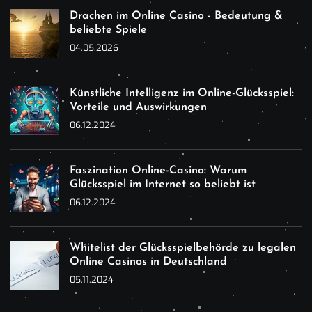
Drachen im Online Casino - Bedeutung &
beliebte Spiele
04.05.2026
Künstliche Intelligenz im Online-Glücksspiel:
Vorteile und Auswirkungen
06.12.2024
Faszination Online-Casino: Warum
Glücksspiel im Internet so beliebt ist
06.12.2024
Whitelist der Glücksspielbehörde zu legalen
Online Casinos in Deutschland
05.11.2024