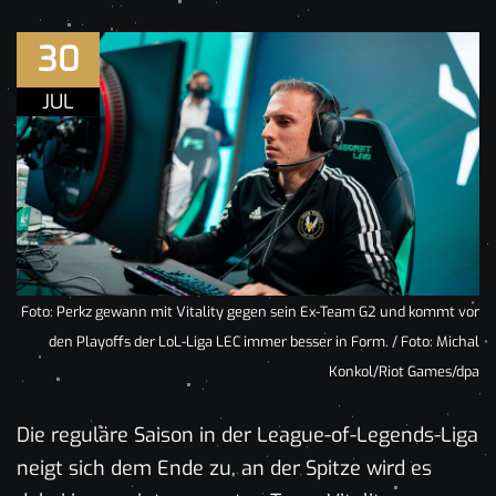
30
JUL
Foto: Perkz gewann mit Vitality gegen sein Ex-Team G2 und kommt vor
den Playoffs der LoL-Liga LEC immer besser in Form. / Foto: Michal
Konkol/Riot Games/dpa
Die reguläre Saison in der League-of-Legends-Liga
neigt sich dem Ende zu, an der Spitze wird es