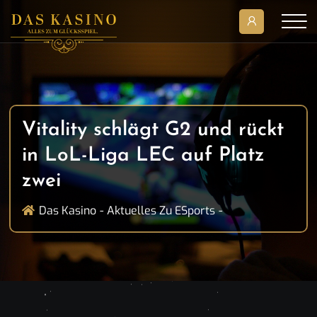
Vitality schlägt G2 und rückt
in LoL-Liga LEC auf Platz
zwei
Das Kasino
Aktuelles Zu ESports