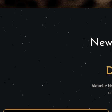
New
D
Aktuelle N
un