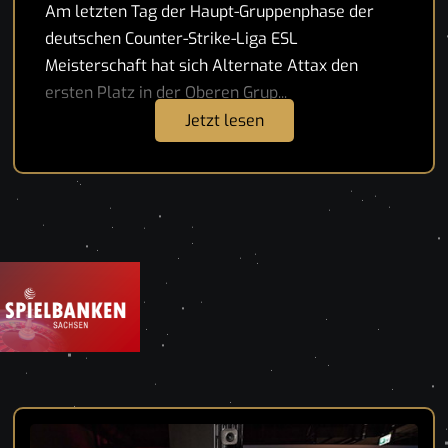
Am letzten Tag der Haupt-Gruppenphase der
deutschen Counter-Strike-Liga ESL
Meisterschaft hat sich Alternate Attax den
ersten Platz in der Oberen Grup...
Jetzt lesen