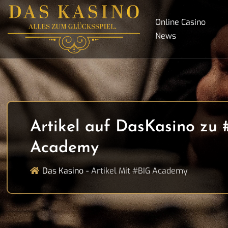
Online Casino
News
Artikel auf DasKasino zu 
Academy
Das Kasino
Artikel Mit #BIG Academy