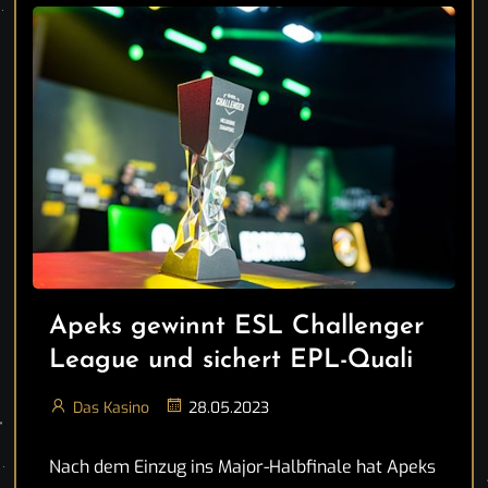
Apeks gewinnt ESL Challenger
League und sichert EPL-Quali
Das Kasino
28.05.2023
Nach dem Einzug ins Major-Halbfinale hat Apeks