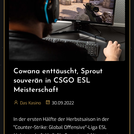
Cowana enttäuscht, Sprout
souverän in CSGO ESL
Meisterschaft
Das Kasino
30.09.2022
In der ersten Hälfte der Herbstsaison in der
"Counter-Strike: Global Offensive"-Liga ESL