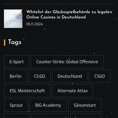
Whitelist der Glücksspielbehörde zu legalen
Online Casinos in Deutschland
05.11.2024
Tags
E-Sport
Counter-Strike: Global Offensive
Berlin
CS:GO
Deutschland
CSGO
ESL Meisterschaft
Alternate Attax
Sprout
BIG Academy
Saisonstart