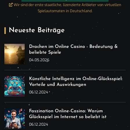
Wir sind der erste staatliche, lizenzierte Anbieter von virtuellen
Spielautomaten in Deutschland.
Neueste Beiträge
Drachen im Online Casino - Bedeutung &
beliebte Spiele
04.05.2026
Künstliche Intelligenz im Online-Glücksspiel:
Vorteile und Auswirkungen
06.12.2024
Faszination Online-Casino: Warum
Glücksspiel im Internet so beliebt ist
06.12.2024