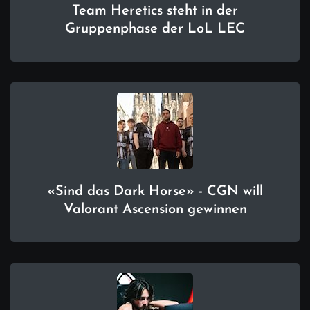
Team Heretics steht in der
Gruppenphase der LoL LEC
«Sind das Dark Horse» - CGN will
Valorant Ascension gewinnen