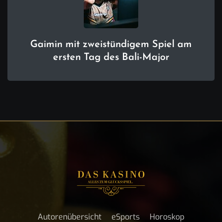
Gaimin mit zweistündigem Spiel am
ersten Tag des Bali-Major
Autorenübersicht
eSports
Horoskop