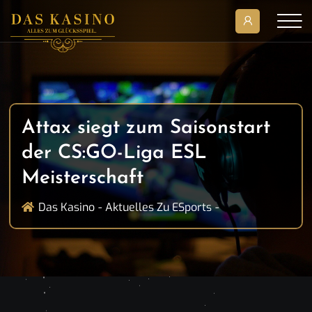
Attax siegt zum Saisonstart
der CS:GO-Liga ESL
Meisterschaft
Das Kasino
Aktuelles Zu ESports