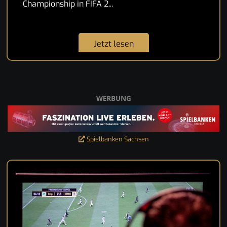
Championship in FIFA 2...
Jetzt lesen
Spielbanken Sachsen