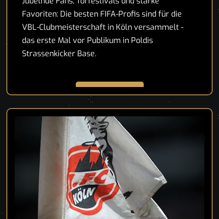
Jubelnde Fans, Torfestivals und starke
Favoriten: Die besten FIFA-Profis sind für die
VBL-Clubmeisterschaft in Köln versammelt -
das erste Mal vor Publikum in Poldis
Strassenkicker Base.
Jetzt lesen