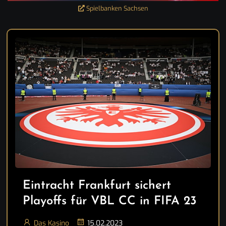
Spielbanken Sachsen
Eintracht Frankfurt sichert
Playoffs für VBL CC in FIFA 23
Das Kasino
15.02.2023