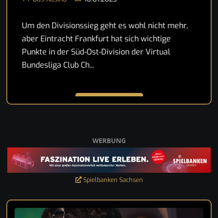
Um den Divisionssieg geht es wohl nicht mehr,
aber Eintracht Frankfurt hat sich wichtige
Punkte in der Süd-Ost-Division der Virtual
Bundesliga Club Ch...
Jetzt lesen
Spielbanken Sachsen