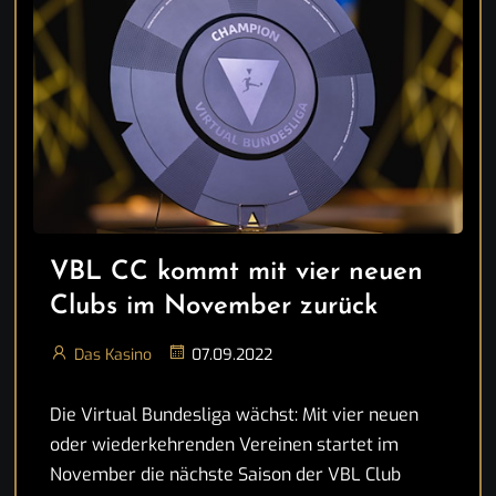
VBL CC kommt mit vier neuen
Clubs im November zurück
Das Kasino
07.09.2022
Die Virtual Bundesliga wächst: Mit vier neuen
oder wiederkehrenden Vereinen startet im
November die nächste Saison der VBL Club