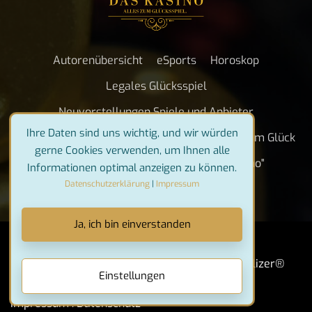
Autorenübersicht
eSports
Horoskop
Legales Glücksspiel
Neuvorstellungen Spiele und Anbieter
Ihre Daten sind uns wichtig, und wir würden
Online Casino News
Rezensionen
Wege zum Glück
gerne Cookies verwenden, um Ihnen alle
Newsletter anmelden
Über "Das Kasino"
Informationen optimal anzeigen zu können.
Datenschutzerklärung
|
Impressum
Ja, ich bin einverstanden
© 2026
Das Kasino
. Ein Angebot der
Spielbanken Sachsen
. Entwickelt mit
publizer®
Einstellungen
Impressum
.
Datenschutz