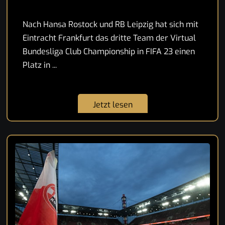
Nach Hansa Rostock und RB Leipzig hat sich mit
Eintracht Frankfurt das dritte Team der Virtual
Bundesliga Club Championship in FIFA 23 einen
Platz in ...
Jetzt lesen