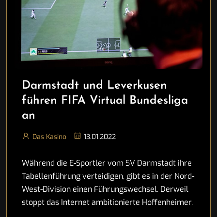
Darmstadt und Leverkusen
führen FIFA Virtual Bundesliga
an
Das Kasino
13.01.2022
Während die E-Sportler vom SV Darmstadt ihre
Tabellenführung verteidigen, gibt es in der Nord-
West-Division einen Führungswechsel. Derweil
stoppt das Internet ambitionierte Hoffenheimer.