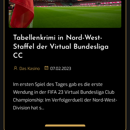
Tabellenkrimi in Nord-West-
Staffel der Virtual Bundesliga
CC
Das Kasino
07.02.2023
Im ersten Spiel des Tages gab es die erste
Wendung in der FIFA 23 Virtual Bundesliga Club
Championship: Im Verfolgerduell der Nord-West-
Division hat s...