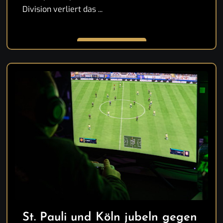
Division verliert das ...
Jetzt lesen
St. Pauli und Köln jubeln gegen