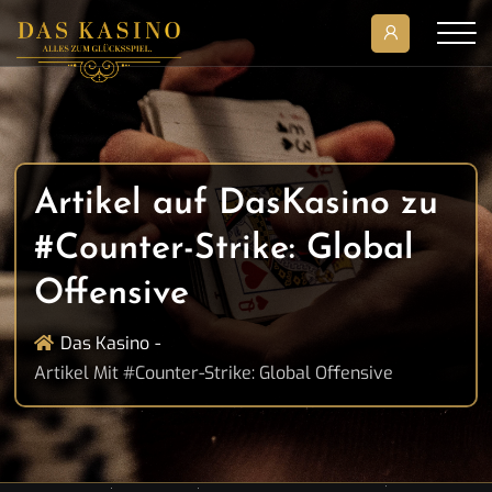
Artikel auf DasKasino zu
#Counter-Strike: Global
Offensive
Das Kasino
Artikel Mit #Counter-Strike: Global Offensive