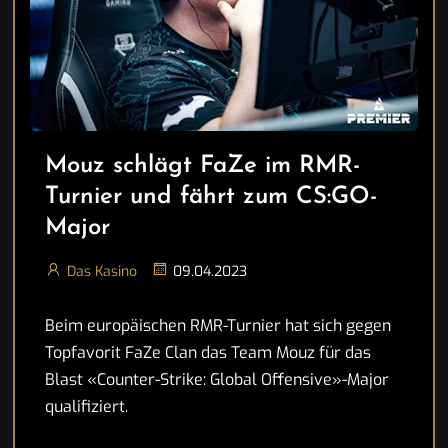
Mouz schlägt FaZe im RMR-
Turnier und fährt zum CS:GO-
Major
Das Kasino
09.04.2023
Beim europäischen RMR-Turnier hat sich gegen
Topfavorit FaZe Clan das Team Mouz für das
Blast «Counter-Strike: Global Offensive»-Major
qualifiziert.