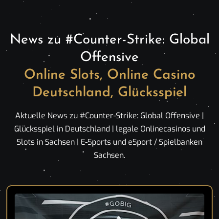
News zu #Counter-Strike: Global
Offensive
Online Slots, Online Casino
Deutschland, Glücksspiel
Aktuelle News zu #Counter-Strike: Global Offensive |
Glücksspiel in Deutschland | legale Onlinecasinos und
Slots in Sachsen | E-Sports und eSport / Spielbanken
Sachsen.