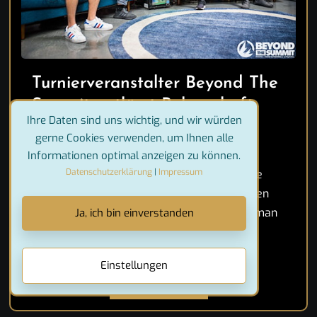
Turnierveranstalter Beyond The
Summit entlässt Belegschaft
Ihre Daten sind uns wichtig, und wir würden
Das Kasino
28.02.2023
gerne Cookies verwenden, um Ihnen alle
Informationen optimal anzeigen zu können.
Datenschutzerklärung
|
Impressum
Der E-Sport-Turnierveranstalter Beyond The
Summit hat die Entlassung aller Angestellten
angekündigt. Laut Gründer David «LD» Gorman
Ja, ich bin einverstanden
habe sich der Betr...
Einstellungen
Jetzt lesen