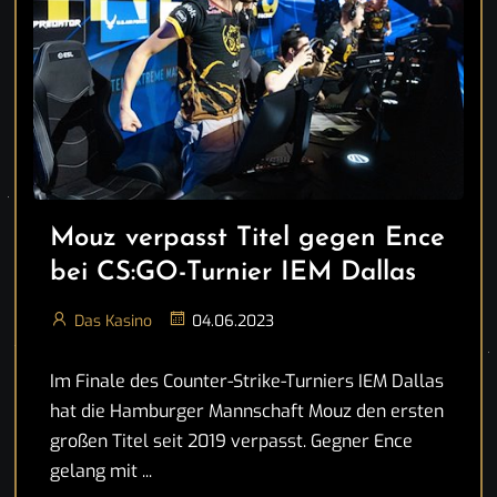
Mouz verpasst Titel gegen Ence
bei CS:GO-Turnier IEM Dallas
Das Kasino
04.06.2023
Im Finale des Counter-Strike-Turniers IEM Dallas
hat die Hamburger Mannschaft Mouz den ersten
großen Titel seit 2019 verpasst. Gegner Ence
gelang mit ...