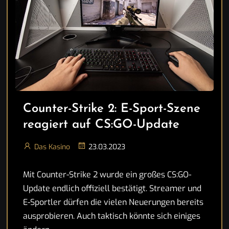
Counter-Strike 2: E-Sport-Szene
reagiert auf CS:GO-Update
Das Kasino
23.03.2023
Mit Counter-Strike 2 wurde ein großes CS:GO-
Update endlich offiziell bestätigt. Streamer und
E-Sportler dürfen die vielen Neuerungen bereits
ausprobieren. Auch taktisch könnte sich einiges