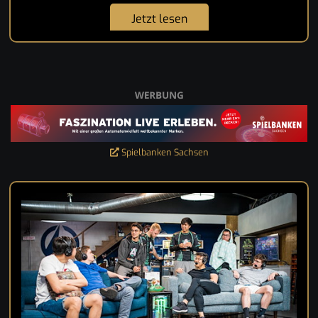
Jetzt lesen
Spielbanken Sachsen