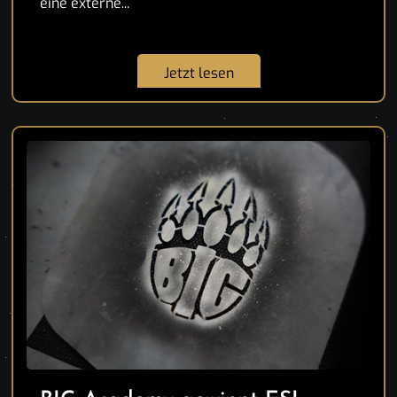
eine externe...
Jetzt lesen