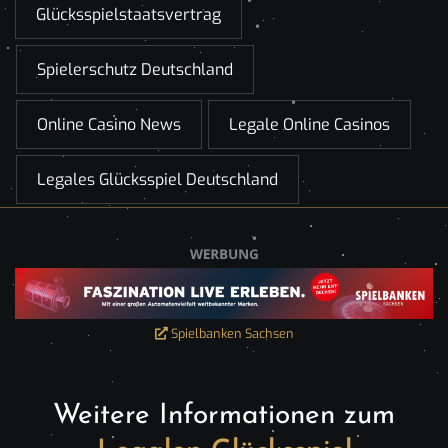
Glücksspielstaatsvertrag
Spielerschutz Deutschland
Online Casino News
Legale Online Casinos
Legales Glücksspiel Deutschland
Spielbanken Sachsen
Weitere Informationen zum