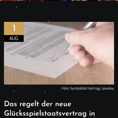
1
AUG
Foto: Symbolbild Vertrag / pixabay
Das regelt der neue
Glücksspielstaatsvertrag in