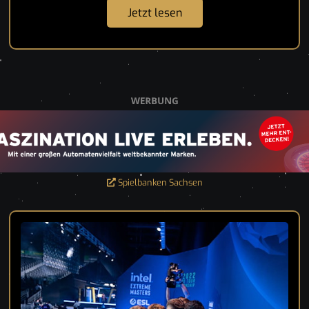
Jetzt lesen
Spielbanken Sachsen