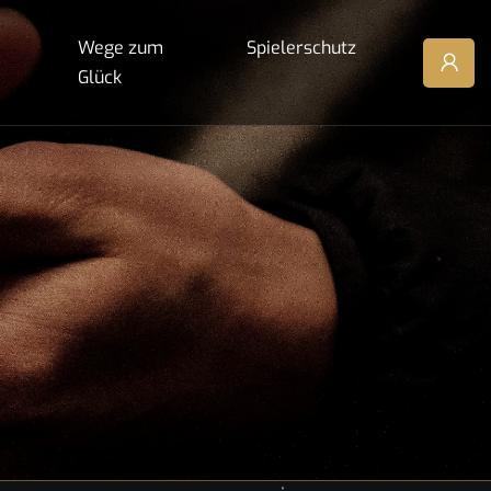
Wege zum
Spielerschutz
Glück