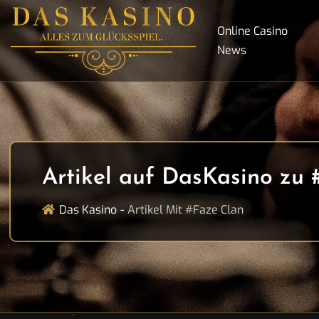
Online Casino
News
Artikel auf DasKasino zu 
Das Kasino
Artikel Mit #Faze Clan