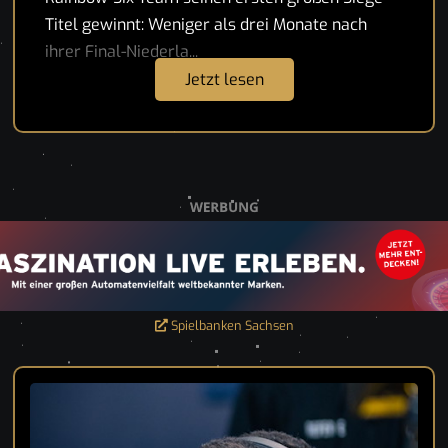
Titel gewinnt: Weniger als drei Monate nach
ihrer Final-Niederla...
Jetzt lesen
Spielbanken Sachsen