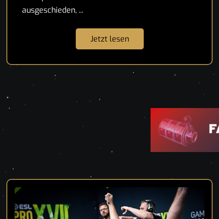
ausgeschieden, ...
Jetzt lesen