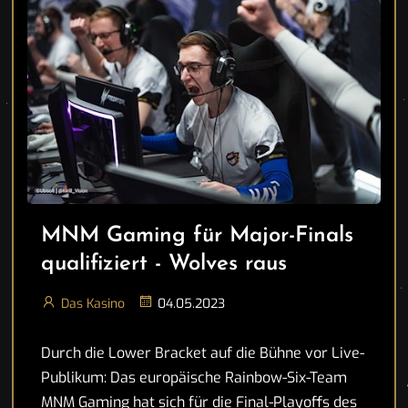
MNM Gaming für Major-Finals
qualifiziert - Wolves raus
Das Kasino
04.05.2023
Durch die Lower Bracket auf die Bühne vor Live-
Publikum: Das europäische Rainbow-Six-Team
MNM Gaming hat sich für die Final-Playoffs des