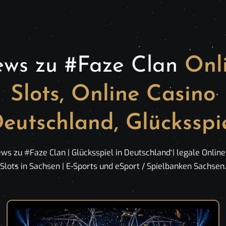
ws zu #Faze Clan
Onl
Slots, Online Casino
eutschland, Glücksspi
ws zu #Faze Clan | Glücksspiel in Deutschland | legale Onlin
Slots in Sachsen | E-Sports und eSport / Spielbanken Sachsen.