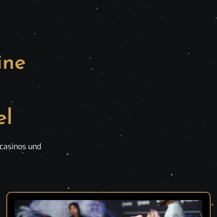
ine
el
ecasinos und