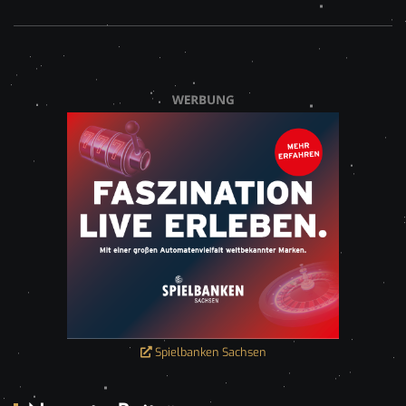
Spielbanken Sachsen