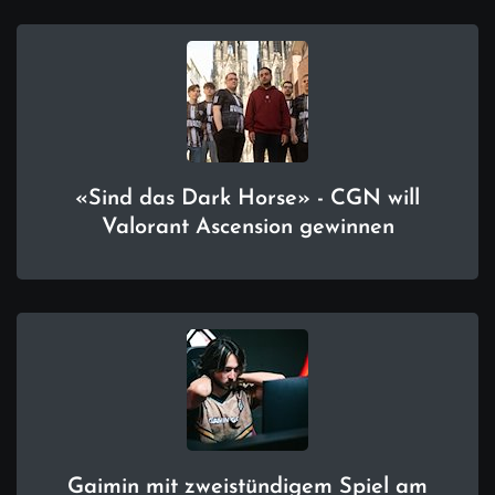
«Sind das Dark Horse» - CGN will
Valorant Ascension gewinnen
Gaimin mit zweistündigem Spiel am