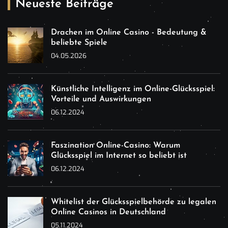
Neueste Beiträge
Drachen im Online Casino - Bedeutung &
beliebte Spiele
04.05.2026
Künstliche Intelligenz im Online-Glücksspiel:
Vorteile und Auswirkungen
06.12.2024
Faszination Online-Casino: Warum
Glücksspiel im Internet so beliebt ist
06.12.2024
Whitelist der Glücksspielbehörde zu legalen
Online Casinos in Deutschland
05.11.2024