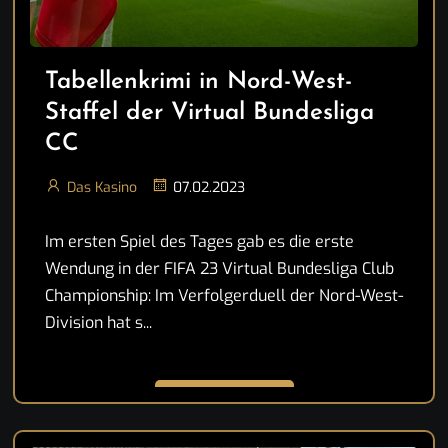
Tabellenkrimi in Nord-West-
Staffel der Virtual Bundesliga
CC
Das Kasino
07.02.2023
Im ersten Spiel des Tages gab es die erste
Wendung in der FIFA 23 Virtual Bundesliga Club
Championship: Im Verfolgerduell der Nord-West-
Division hat s...
Jetzt lesen