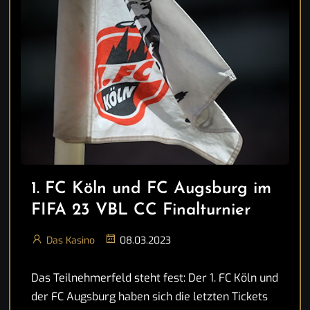
1. FC Köln und FC Augsburg im
FIFA 23 VBL CC Finalturnier
Das Kasino
08.03.2023
Das Teilnehmerfeld steht fest: Der 1. FC Köln und
der FC Augsburg haben sich die letzten Tickets