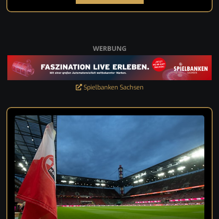
Spielbanken Sachsen