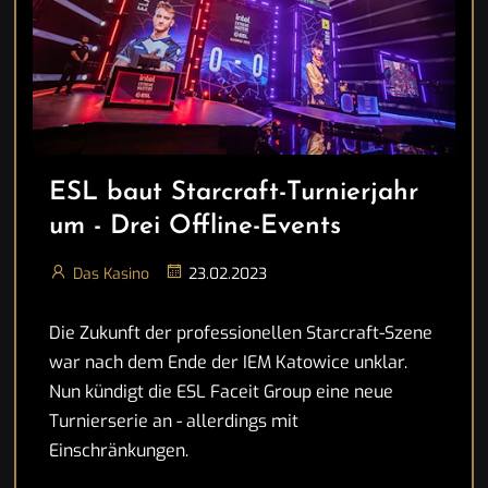
ESL baut Starcraft-Turnierjahr
um - Drei Offline-Events
Das Kasino
23.02.2023
Die Zukunft der professionellen Starcraft-Szene
war nach dem Ende der IEM Katowice unklar.
Nun kündigt die ESL Faceit Group eine neue
Turnierserie an - allerdings mit
Einschränkungen.