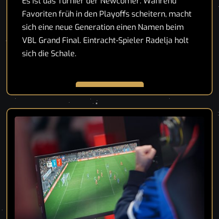
Es ist das Turnier der Newcomer: Während
Favoriten früh in den Playoffs scheitern, macht
sich eine neue Generation einen Namen beim
VBL Grand Final. Eintracht-Spieler Radelja holt
sich die Schale.
Jetzt lesen