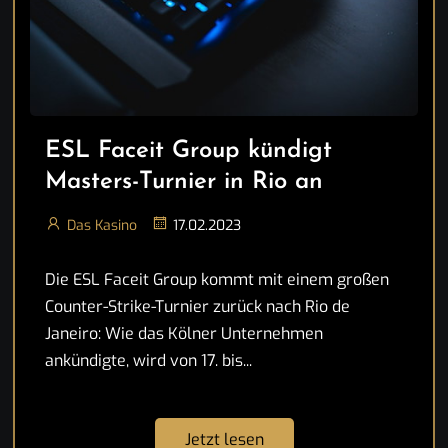
ESL Faceit Group kündigt
Masters-Turnier in Rio an
Das Kasino
17.02.2023
Die ESL Faceit Group kommt mit einem großen
Counter-Strike-Turnier zurück nach Rio de
Janeiro: Wie das Kölner Unternehmen
ankündigte, wird von 17. bis...
Jetzt lesen