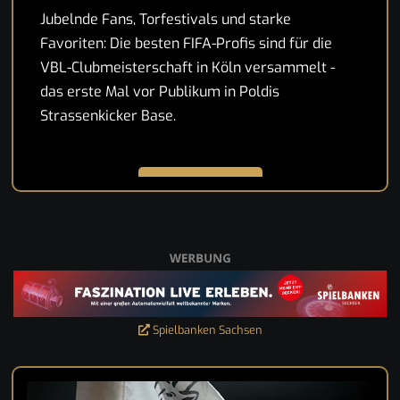
Jubelnde Fans, Torfestivals und starke
Favoriten: Die besten FIFA-Profis sind für die
VBL-Clubmeisterschaft in Köln versammelt -
das erste Mal vor Publikum in Poldis
Strassenkicker Base.
Jetzt lesen
Spielbanken Sachsen