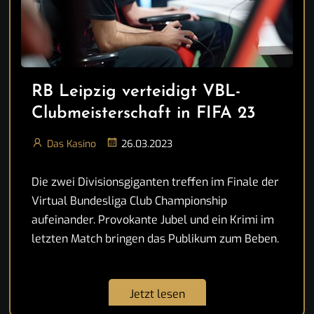
RB Leipzig verteidigt VBL-
Clubmeisterschaft in FIFA 23
Das Kasino
26.03.2023
Die zwei Divisionsgiganten treffen im Finale der
Virtual Bundesliga Club Championship
aufeinander. Provokante Jubel und ein Krimi im
letzten Match bringen das Publikum zum Beben.
Jetzt lesen