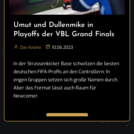
Umut und Dullenmike in
Playoffs der VBL Grand Finals
Das Kasino
10.06.2023
In der Strassenkicker Base schwitzen die besten
deutschen FIFA-Profis an den Controllern: In
engen Gruppen setzen sich große Namen durch.
Aber das Format lässt auch Raum für
Newcomer.
Jetzt lesen