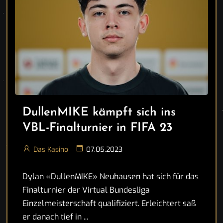
DullenMIKE kämpft sich ins
VBL-Finalturnier in FIFA 23
Das Kasino
07.05.2023
Dylan «DullenMIKE» Neuhausen hat sich für das
Finalturnier der Virtual Bundesliga
Einzelmeisterschaft qualifiziert. Erleichtert saß
er danach tief in ...