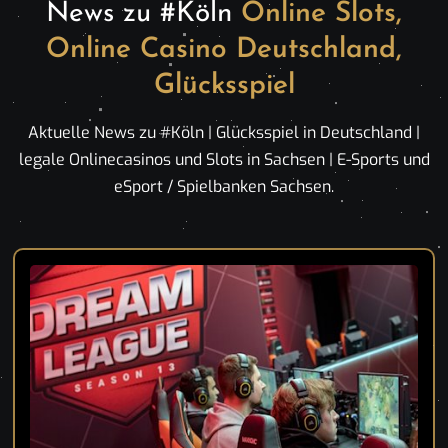
News zu #Köln
Online Slots,
Online Casino Deutschland,
Glücksspiel
Aktuelle News zu #Köln | Glücksspiel in Deutschland |
legale Onlinecasinos und Slots in Sachsen | E-Sports und
eSport / Spielbanken Sachsen.