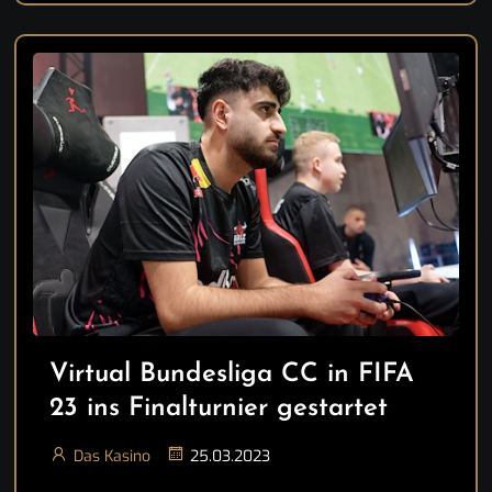
Virtual Bundesliga CC in FIFA
23 ins Finalturnier gestartet
Das Kasino
25.03.2023