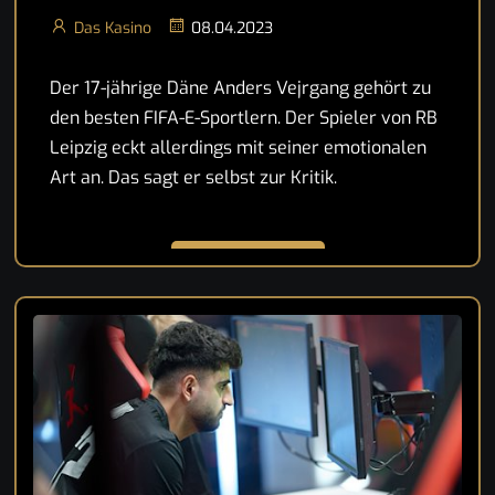
Das Kasino
08.04.2023
Der 17-jährige Däne Anders Vejrgang gehört zu
den besten FIFA-E-Sportlern. Der Spieler von RB
Leipzig eckt allerdings mit seiner emotionalen
Art an. Das sagt er selbst zur Kritik.
Jetzt lesen