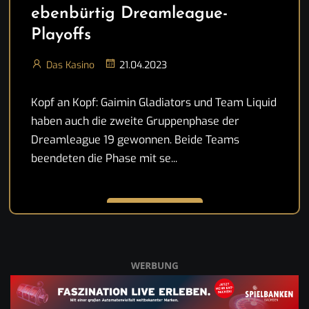
ebenbürtig Dreamleague-
Playoffs
Das Kasino
21.04.2023
Kopf an Kopf: Gaimin Gladiators und Team Liquid
haben auch die zweite Gruppenphase der
Dreamleague 19 gewonnen. Beide Teams
beendeten die Phase mit se...
Jetzt lesen