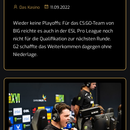
Das Kasino
11.09.2022
Wieder keine Playoffs: Für das CS:GO-Team von
BIG reichte es auch in der ESL Pro League noch
nicht für die Qualifikation zur nächsten Runde.
G2 schaffte das Weiterkommen dagegen ohne
Niederlage.
Jetzt lesen