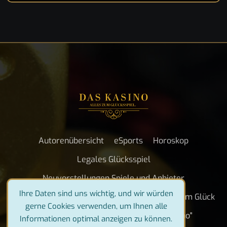
Autorenübersicht
eSports
Horoskop
Legales Glücksspiel
Neuvorstellungen Spiele und Anbieter
Ihre Daten sind uns wichtig, und wir würden
Online Casino News
Rezensionen
Wege zum Glück
gerne Cookies verwenden, um Ihnen alle
Newsletter anmelden
Über "Das Kasino"
Informationen optimal anzeigen zu können.