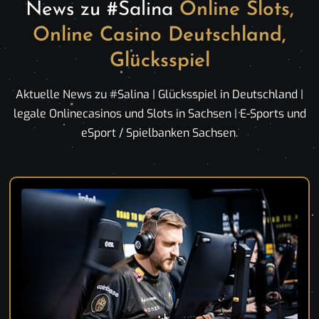
News zu #Salina
Online Slots,
Online Casino Deutschland,
Glücksspiel
Aktuelle News zu #Salina | Glücksspiel in Deutschland |
legale Onlinecasinos und Slots in Sachsen | E-Sports und
eSport / Spielbanken Sachsen.