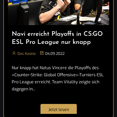
Navi erreicht Playoffs in CS:GO
ESL Pro League nur knapp
Das Kasino
04.09.2022
Nur knapp hat Natus Vincere die Playoffs des
«Counter-Strike: Global Offensive»-Turniers ESL
Pro League erreicht. Team Vitality zeigte sich
dagegen in...
Jetzt lesen