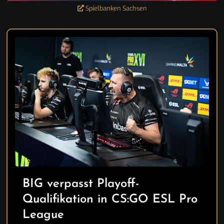
Spielbanken Sachsen
BIG verpasst Playoff-
Qualifikation in CS:GO ESL Pro
League