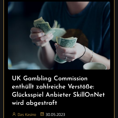
UK Gambling Commission
enthüllt zahlreiche Verstöße:
Glücksspiel Anbieter SkillOnNet
wird abgestraft
Das Kasino
30.05.2023