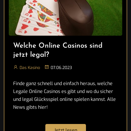
Welche Online Casinos sind
jetzt legal?
Das Kasino
07.06.2023
Finde ganz schnell und einfach heraus, welche
Legale Online Casinos es gibt und wo du sicher
und legal Glücksspiel online spielen kannst. Alle
News gibts hier!
Jetzt lesen