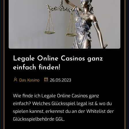
Legale Online Casinos ganz
einfach finden!
Das Kasino
26.05.2023
Wie finde ich Legale Online Casinos ganz
einfach? Welches Glücksspiel legal ist & wo du
spielen kannst, erkennst du an der Whitelist der
Glücksspielbehörde GGL.