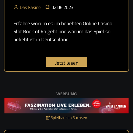
Das Kasino
02.06.2023
Erfahre worum es im beliebten Online Casino
Slot Book of Ra geht und warum das Spiel so
beliebt ist in Deutschland.
Jetzt lesen
Spielbanken Sachsen