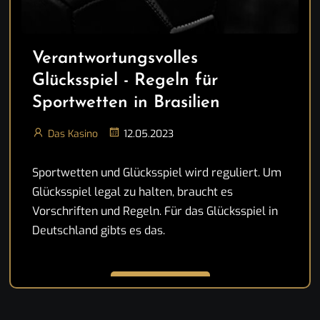
Verantwortungsvolles
Glücksspiel - Regeln für
Sportwetten in Brasilien
Das Kasino
12.05.2023
Sportwetten und Glücksspiel wird reguliert. Um
Glücksspiel legal zu halten, braucht es
Vorschriften und Regeln. Für das Glücksspiel in
Deutschland gibts es das.
Jetzt lesen