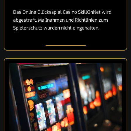
Das Online Glücksspiel Casino SkillOnNet wird
abgestraft. Maßnahmen und Richtlinien zum
Spielerschutz wurden nicht eingehalten.
Jetzt lesen