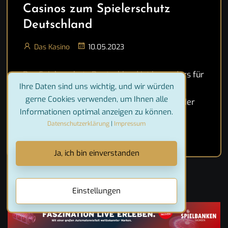
Casinos zum Spielerschutz
Deutschland
Das Kasino
10.05.2023
Der Spielerschutz Deutschland ist besonders für
Ihre Daten sind uns wichtig, und wir würden
Legale Online Casinos wichtig. So wird das
gerne Cookies verwenden, um Ihnen alle
legale Glücksspiel sichergestellt und auch der
Informationen optimal anzeigen zu können.
Spielerschutz.
Datenschutzerklärung
|
Impressum
Ja, ich bin einverstanden
Jetzt lesen
Einstellungen