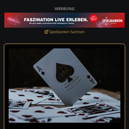
Spielbanken Sachsen