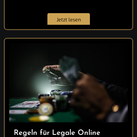
Jetzt lesen
Regeln für Legale Online