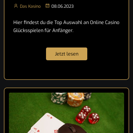
Das Kasino
08.06.2023
Hier findest du die Top Auswahl an Online Casino
Glücksspielen für Anfänger.
Jetzt lesen