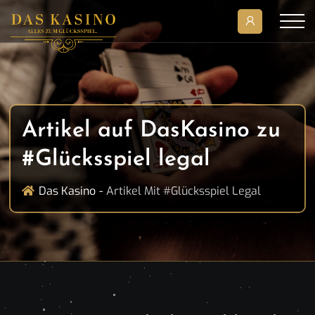
Artikel auf DasKasino zu
#Glücksspiel legal
Das Kasino
Artikel Mit #Glücksspiel Legal