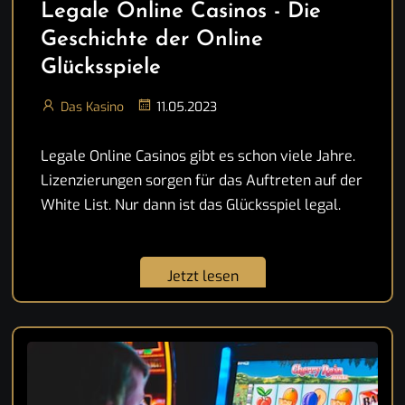
Legale Online Casinos - Die
Geschichte der Online
Glücksspiele
Das Kasino
11.05.2023
Legale Online Casinos gibt es schon viele Jahre.
Lizenzierungen sorgen für das Auftreten auf der
White List. Nur dann ist das Glücksspiel legal.
Jetzt lesen